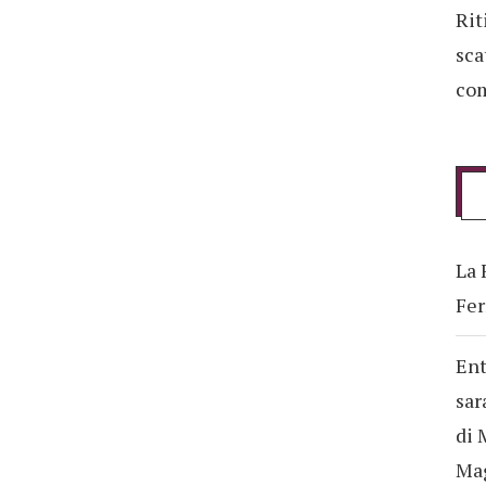
Rit
sca
com
La 
Fer
Ent
sar
di 
Ma