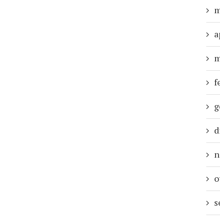
m
a
m
f
g
d
n
o
s