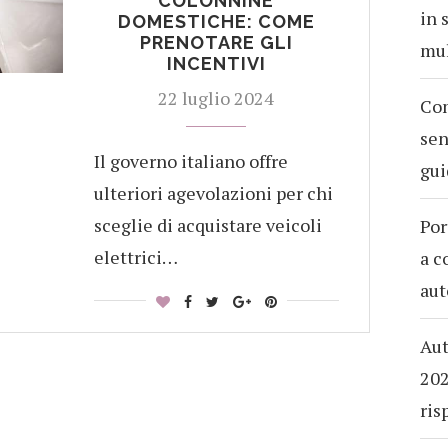
COLONNINE
in 
DOMESTICHE: COME
PRENOTARE GLI
mul
INCENTIVI
22 luglio 2024
Com
sen
Il governo italiano offre
gui
ulteriori agevolazioni per chi
sceglie di acquistare veicoli
Por
elettrici…
a c
aut
Aut
202
ris