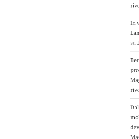
riv
In 
Lam
su
Ben
pro
Ma
riv
Dal
mob
dev
Ma