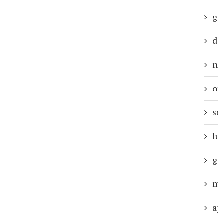
g
d
n
o
s
l
g
m
a