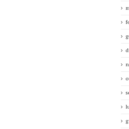
m
f
g
d
n
o
s
l
g