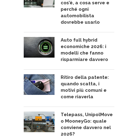
cos’è, a cosa serve e
perché ogni
automobilista
dovrebbe usarlo
Auto full hybrid
economiche 2026: i
modelli che fanno
risparmiare davvero
Ritiro della patente:
quando scatta, i
motivi più comuni e
come riaverla
Telepass, UnipolMove
o MooneyGo: quale
conviene davvero nel
2026?