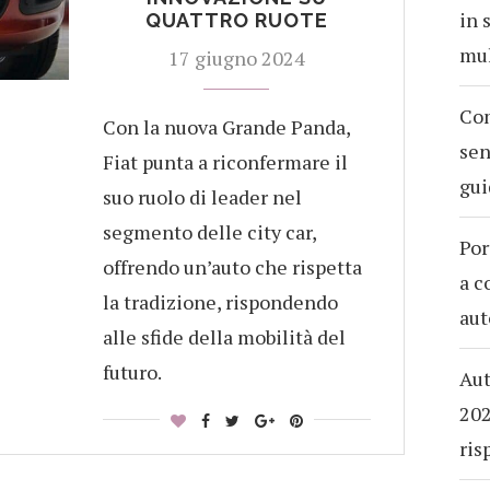
in 
QUATTRO RUOTE
mul
17 giugno 2024
Com
Con la nuova Grande Panda,
sen
Fiat punta a riconfermare il
gui
suo ruolo di leader nel
segmento delle city car,
Por
offrendo un’auto che rispetta
a c
la tradizione, rispondendo
aut
alle sfide della mobilità del
futuro.
Aut
202
ris