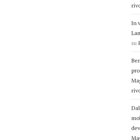
riv
In 
Lam
su
Ben
pro
Ma
riv
Dal
mob
dev
Ma