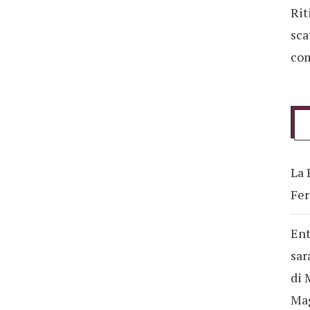
Rit
sca
com
La 
Fer
Ent
sar
di 
Ma