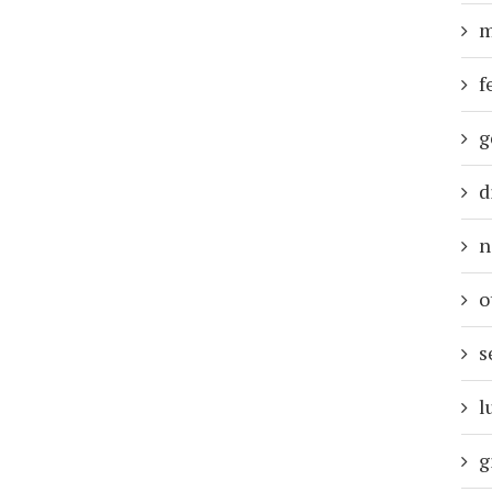
m
f
g
d
n
o
s
l
g