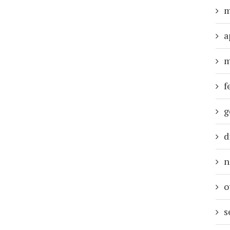
m
a
m
f
g
d
n
o
s