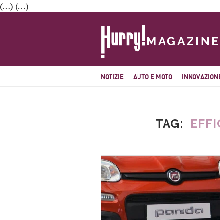
(…) (…)
NOTIZIE
AUTO E MOTO
INNOVAZION
TAG
EFF