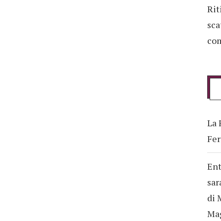
Rit
sca
com
La 
Fer
Ent
sar
di 
Ma