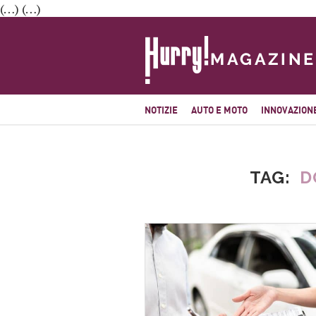
(…) (…)
NOTIZIE
AUTO E MOTO
INNOVAZION
TAG
D