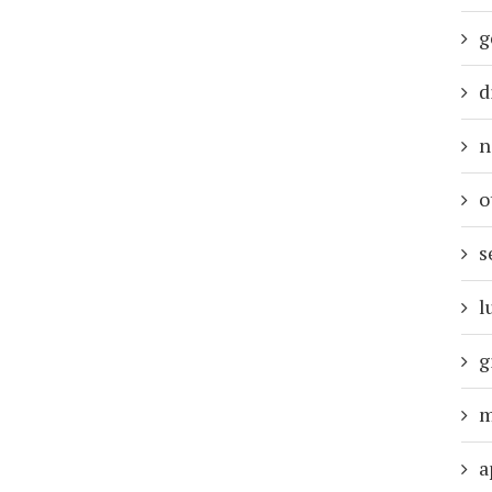
g
d
n
o
s
l
g
m
a