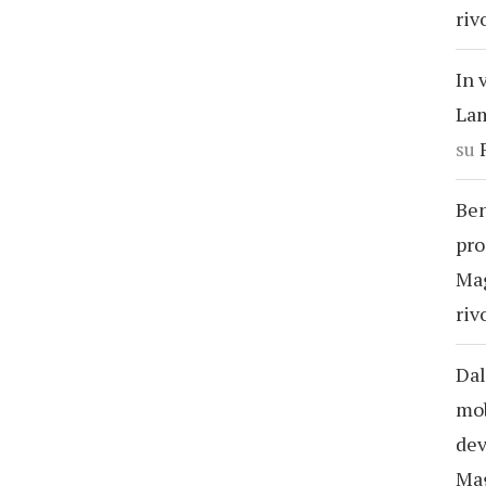
riv
In 
Lam
su
Ben
pro
Ma
riv
Dal
mob
dev
Ma