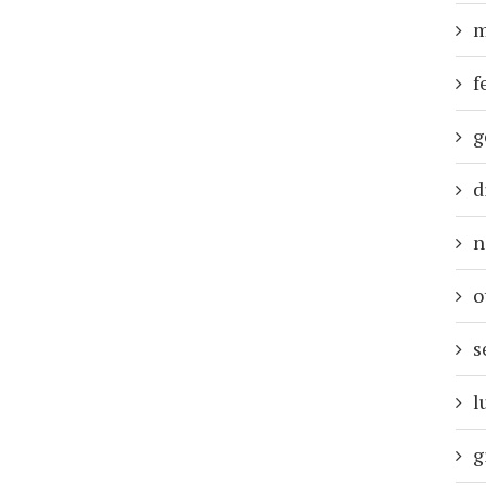
m
f
g
d
n
o
s
l
g