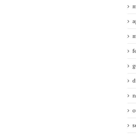
m
a
m
f
g
d
n
o
s