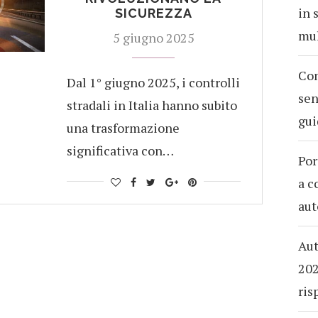
in 
SICUREZZA
mul
5 giugno 2025
Com
Dal 1° giugno 2025, i controlli
sen
stradali in Italia hanno subito
gui
una trasformazione
significativa con…
Por
a c
aut
Aut
202
ris