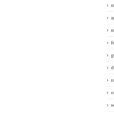
m
a
m
f
g
d
n
o
s