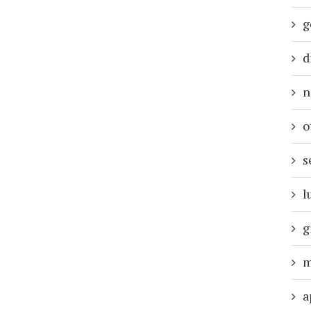
g
d
n
o
s
l
g
m
a