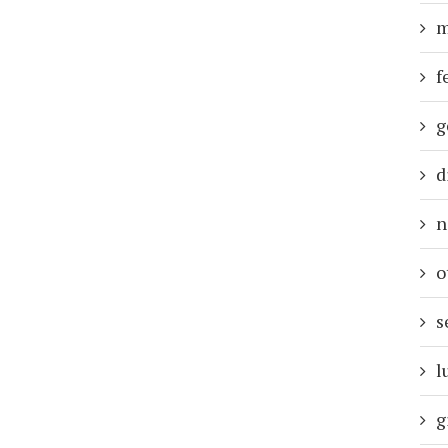
m
f
g
d
n
o
s
l
g