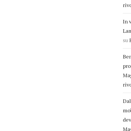
riv
In 
Lam
su
Ben
pro
Ma
riv
Dal
mob
dev
Ma