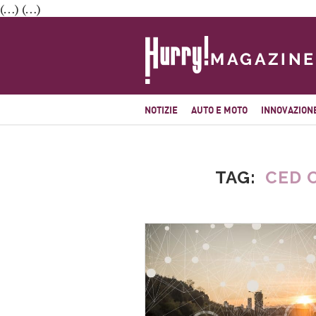
(…) (…)
NOTIZIE
AUTO E MOTO
INNOVAZION
TAG
CED 