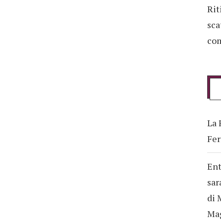
Rit
sca
com
La 
Fer
Ent
sar
di 
Ma