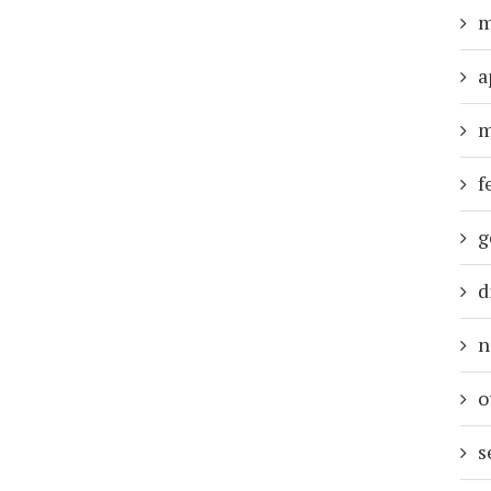
m
a
m
f
g
d
n
o
s