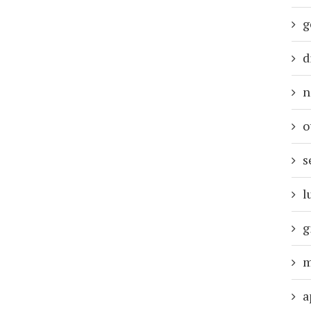
g
d
n
o
s
l
g
m
a