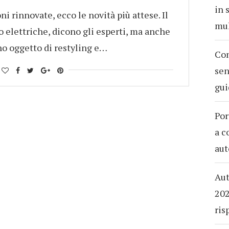
in 
i rinnovate, ecco le novità più attese. Il
mul
o elettriche, dicono gli esperti, ma anche
no oggetto di restyling e…
Com
sen
gui
Por
a c
aut
Aut
202
ris