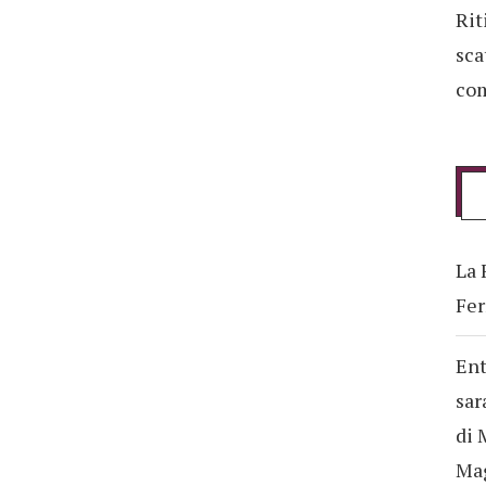
Rit
sca
com
La 
Fer
Ent
sar
di 
Ma