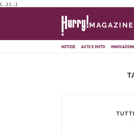
(…) (…)
NOTIZIE
AUTO E MOTO
INNOVAZION
T
TUTTE