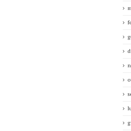
m
f
g
d
n
o
s
l
g