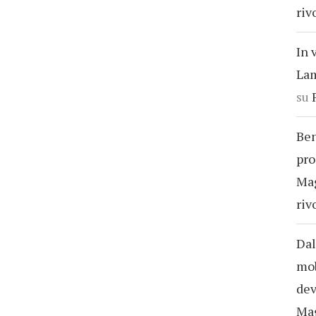
riv
In 
Lam
su
Ben
pro
Ma
riv
Dal
mob
dev
Ma