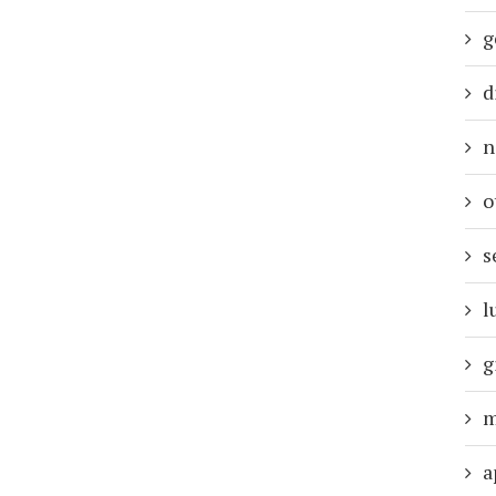
g
d
n
o
s
l
g
m
a