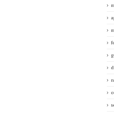
m
a
m
f
g
d
n
o
s