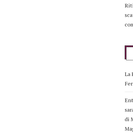
Rit
sca
com
La 
Fer
Ent
sar
di 
Ma