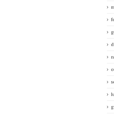
m
f
g
d
n
o
s
l
g