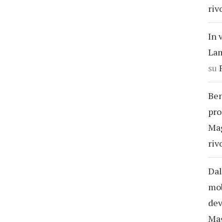
riv
In 
Lam
su
Ben
pro
Ma
riv
Dal
mob
dev
Ma