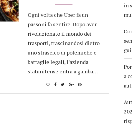
in 
Ogni volta che Uber fa un
mul
passo si fa sentire. Dopo aver
Com
rivoluzionato il mondo dei
sen
trasporti, trascinandosi dietro
gui
uno strascico di polemiche e
battaglie legali, l’azienda
Por
statunitense entra a gamba…
a c
aut
Aut
202
ris