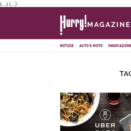
(…) (…)
NOTIZIE
AUTO E MOTO
INNOVAZION
TA