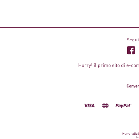
Segui
Hurry! il primo sito di e-co
Conven
Hurry Italia
Hu