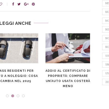
ME
MO
MO
LEGGI ANCHE
NI
NO
NO
SI
SM
ASS RESIDENTI PER
ADDIO AL CERTIFICATO DI
TR
US
O A NOLEGGIO: COSA
PROPRIETÀ: COMPRARE
CA
CAMBIA NEL 2025
UN’AUTO USATA COSTERÀ
G
ZE
MENO
CON