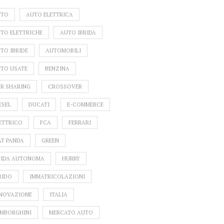
UTO
AUTO ELETTRICA
TO ELETTRICHE
AUTO IBRIDA
TO IBRIDE
AUTOMOBILI
TO USATE
BENZINA
R SHARING
CROSSOVER
ESEL
DUCATI
E-COMMERCE
ETTRICO
FCA
FERRARI
AT PANDA
GREEN
IDA AUTONOMA
HURRY
RIDO
IMMATRICOLAZIONI
NOVAZIONE
ITALIA
MBORGHINI
MERCATO AUTO