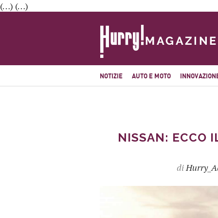
(…) (…)
NOTIZIE
AUTO E MOTO
INNOVAZION
NISSAN: ECCO 
di
Hurry_A