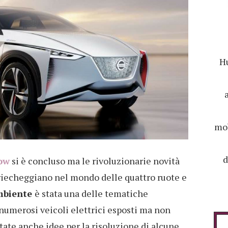
Hu
mob
d
ow
si è concluso ma le rivoluzionarie novità
riecheggiano nel mondo delle quattro ruote e
ambiente
è stata una delle tematiche
numerosi veicoli elettrici esposti ma non
ntate anche idee per la risoluzione di alcune