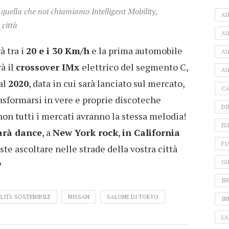
 quella che noi chiamiamo Intelligent Mobility,
A
 città
AU
à tra i
20 e i 30 Km/h
e la prima automobile
AU
rà il
crossover IMx
elettrico del segmento C,
AU
al
2020
, data in cui sarà lanciato sul mercato,
CA
asformarsi in vere e proprie discoteche
DI
non tutti i mercati avranno la stessa melodia!
EL
sarà dance
, a
New York rock
,
in California
FI
este ascoltare nelle strade della vostra città
GU
?
IB
LITÀ SOSTENIBILE
NISSAN
SALONE DI TOKYO
IN
LA