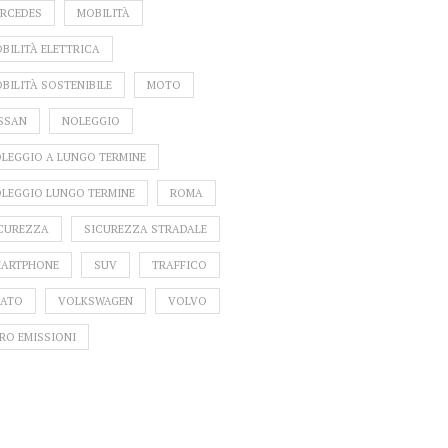
RCEDES
MOBILITÀ
BILITÀ ELETTRICA
BILITÀ SOSTENIBILE
MOTO
SSAN
NOLEGGIO
LA 
LEGGIO A LUNGO TERMINE
ELETTRI
D
LEGGIO LUNGO TERMINE
ROMA
CUREZZA
SICUREZZA STRADALE
ARTPHONE
SUV
TRAFFICO
AFFICO NATALE E
RITIRO DELLA PATENTE:
ATO
VOLKSWAGEN
VOLVO
PODANNO 2025:
QUANDO SCATTA, I
IORNI CRITICI E
MOTIVI PIÙ COMUNI E
RO EMISSIONI
SIGLI DI VIAGGIO
COME RIAVERLA