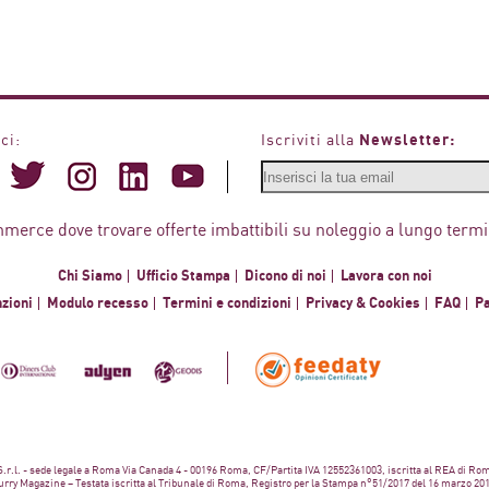
Newsletter:
ci:
Iscriviti alla
mmerce dove trovare offerte imbattibili su noleggio a lungo termi
Chi Siamo
Ufficio Stampa
Dicono di noi
Lavora con noi
zioni
Modulo recesso
Termini e condizioni
Privacy & Cookies
FAQ
P
 S.r.l. - sede legale a Roma Via Canada 4 - 00196 Roma, CF/Partita IVA 12552361003, iscritta al REA di Ro
rry Magazine – Testata iscritta al Tribunale di Roma, Registro per la Stampa n°51/2017 del 16 marzo 20