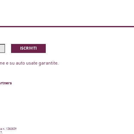
ISCRIVITI
ne e su auto usate garantite.
artners
ma n. 1382839
17.