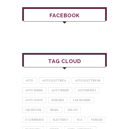
FACEBOOK
TAG CLOUD
AUTO
AUTO ELETTRICA
AUTO ELETTRICHE
AUTO IBRIDA
AUTO IBRIDE
AUTOMOBILI
AUTO USATE
BENZINA
CAR SHARING
CROSSOVER
DIESEL
DUCATI
E-COMMERCE
ELETTRICO
FCA
FERRARI