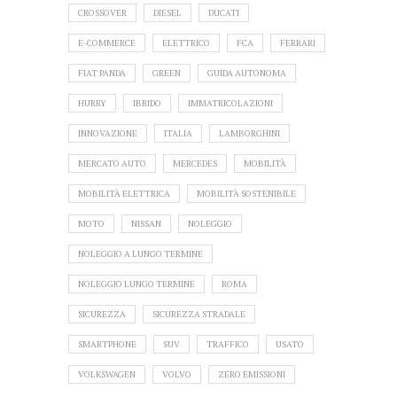
CROSSOVER
DIESEL
DUCATI
E-COMMERCE
ELETTRICO
FCA
FERRARI
FIAT PANDA
GREEN
GUIDA AUTONOMA
HURRY
IBRIDO
IMMATRICOLAZIONI
INNOVAZIONE
ITALIA
LAMBORGHINI
MERCATO AUTO
MERCEDES
MOBILITÀ
MOBILITÀ ELETTRICA
MOBILITÀ SOSTENIBILE
MOTO
NISSAN
NOLEGGIO
NOLEGGIO A LUNGO TERMINE
NOLEGGIO LUNGO TERMINE
ROMA
SICUREZZA
SICUREZZA STRADALE
SMARTPHONE
SUV
TRAFFICO
USATO
VOLKSWAGEN
VOLVO
ZERO EMISSIONI