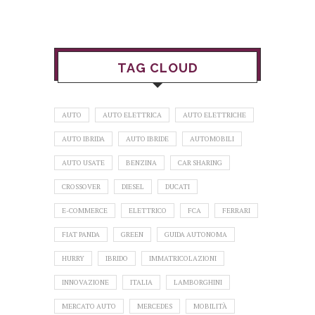
TAG CLOUD
AUTO
AUTO ELETTRICA
AUTO ELETTRICHE
AUTO IBRIDA
AUTO IBRIDE
AUTOMOBILI
AUTO USATE
BENZINA
CAR SHARING
CROSSOVER
DIESEL
DUCATI
E-COMMERCE
ELETTRICO
FCA
FERRARI
FIAT PANDA
GREEN
GUIDA AUTONOMA
HURRY
IBRIDO
IMMATRICOLAZIONI
INNOVAZIONE
ITALIA
LAMBORGHINI
MERCATO AUTO
MERCEDES
MOBILITÀ