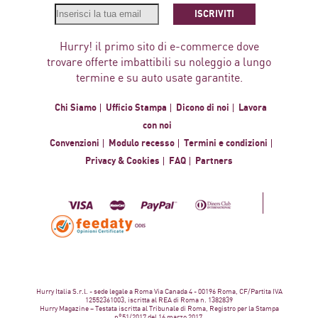
ISCRIVITI
Hurry! il primo sito di e-commerce dove
trovare offerte imbattibili su noleggio a lungo
termine e su auto usate garantite.
Chi Siamo
Ufficio Stampa
Dicono di noi
Lavora
con noi
Convenzioni
Modulo recesso
Termini e condizioni
Privacy & Cookies
FAQ
Partners
Hurry Italia S.r.l. - sede legale a Roma Via Canada 4 - 00196 Roma, CF/Partita IVA
12552361003, iscritta al REA di Roma n. 1382839
Hurry Magazine – Testata iscritta al Tribunale di Roma, Registro per la Stampa
n°51/2017 del 16 marzo 2017.