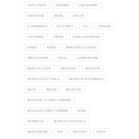
AUTO USATE
BENZINA
CAR SHARING
CROSSOVER
DIESEL
DUCATI
E-COMMERCE
ELETTRICO
FCA
FERRARI
FIAT PANDA
GREEN
GUIDA AUTONOMA
HURRY
IBRIDO
IMMATRICOLAZIONI
INNOVAZIONE
ITALIA
LAMBORGHINI
MERCATO AUTO
MERCEDES
MOBILITÀ
MOBILITÀ ELETTRICA
MOBILITÀ SOSTENIBILE
MOTO
NISSAN
NOLEGGIO
NOLEGGIO A LUNGO TERMINE
NOLEGGIO LUNGO TERMINE
ROMA
SICUREZZA
SICUREZZA STRADALE
SMARTPHONE
SUV
TRAFFICO
USATO