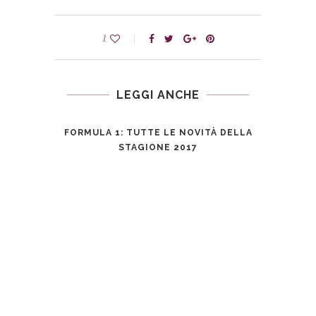
1
LEGGI ANCHE
FORMULA 1: TUTTE LE NOVITÀ DELLA
STAGIONE 2017
% È IL
MER