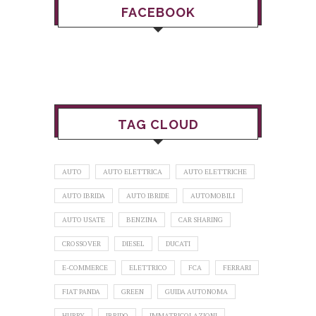
FACEBOOK
TAG CLOUD
AUTO
AUTO ELETTRICA
AUTO ELETTRICHE
AUTO IBRIDA
AUTO IBRIDE
AUTOMOBILI
AUTO USATE
BENZINA
CAR SHARING
CROSSOVER
DIESEL
DUCATI
E-COMMERCE
ELETTRICO
FCA
FERRARI
FIAT PANDA
GREEN
GUIDA AUTONOMA
HURRY
IBRIDO
IMMATRICOLAZIONI