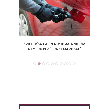
NTATI
FURTI D’AUTO: IN DIMINUZIONE, MA
PU
TA
SEMPRE PIÙ “PROFESSIONALI”
AU