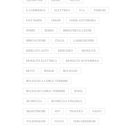
CROSSOVER
DIESEL
DUCATI
E-COMMERCE
ELETTRICO
FCA
FERRARI
FIAT PANDA
GREEN
GUIDA AUTONOMA
HURRY
IBRIDO
IMMATRICOLAZIONI
INNOVAZIONE
ITALIA
LAMBORGHINI
MERCATO AUTO
MERCEDES
MOBILITÀ
MOBILITÀ ELETTRICA
MOBILITÀ SOSTENIBILE
MOTO
NISSAN
NOLEGGIO
NOLEGGIO A LUNGO TERMINE
NOLEGGIO LUNGO TERMINE
ROMA
SICUREZZA
SICUREZZA STRADALE
SMARTPHONE
SUV
TRAFFICO
USATO
VOLKSWAGEN
VOLVO
ZERO EMISSIONI