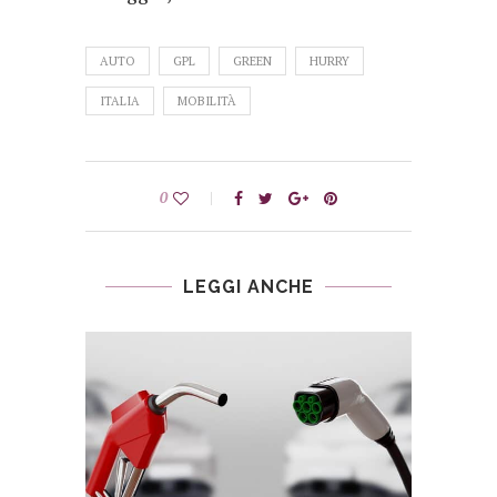
AUTO
GPL
GREEN
HURRY
ITALIA
MOBILITÀ
0
LEGGI ANCHE
DELLA
AP