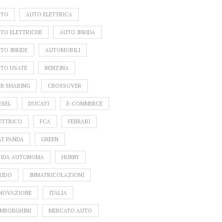
UTO
AUTO ELETTRICA
TO ELETTRICHE
AUTO IBRIDA
TO IBRIDE
AUTOMOBILI
TO USATE
BENZINA
R SHARING
CROSSOVER
ESEL
DUCATI
E-COMMERCE
ETTRICO
FCA
FERRARI
AT PANDA
GREEN
IDA AUTONOMA
HURRY
RIDO
IMMATRICOLAZIONI
NOVAZIONE
ITALIA
MBORGHINI
MERCATO AUTO