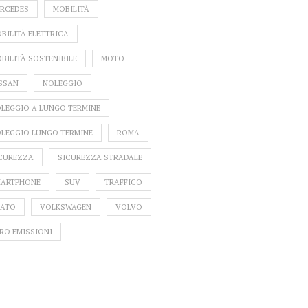
RCEDES
MOBILITÀ
BILITÀ ELETTRICA
BILITÀ SOSTENIBILE
MOTO
SSAN
NOLEGGIO
VESPA ELETTRICA: INIZIA
LEGGIO A LUNGO TERMINE
LA VENDITA
LEGGIO LUNGO TERMINE
ROMA
CUREZZA
SICUREZZA STRADALE
ARTPHONE
SUV
TRAFFICO
GEMINI 001, IL FUTURO
ATO
VOLKSWAGEN
VOLVO
DELLA BATTERIA
RO EMISSIONI
ELETTRICA