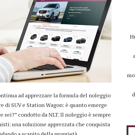
Hu
mob
d
continua ad apprezzare la formula del noleggio
are di SUV e Station Wagon: è quanto emerge
e sei?” condotto da NLT. Il noleggio è sempre
onisti: una soluzione apprezzata che conquista
ndando a scapito della proprietà.