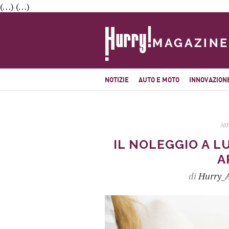
(…) (…)
NOTIZIE
AUTO E MOTO
INNOVAZION
AU
IL NOLEGGIO A L
A
di
Hurry_