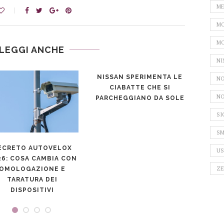
ME
MO
MO
LEGGI ANCHE
NI
STOP AI DIESEL. NISSAN
NO
PUNTA SULL’AUTO
NO
ELETTRICA
SI
SM
TELEPASS VS
US
UNIPOLMOVE VS
ZE
MOONEYGO: QUAL È IL
MIGLIORE?