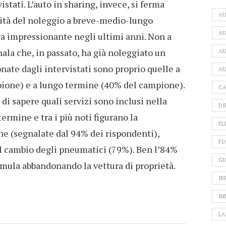
istati. L’auto in sharing, invece, si ferma
A
rità del noleggio a breve-medio-lungo
AU
a impressionante negli ultimi anni. Non a
ala che, in passato, ha già noleggiato un
AU
onate dagli intervistati sono proprio quelle a
AU
ione) e a lungo termine (40% del campione).
CA
 di sapere quali servizi sono inclusi nella
DI
ermine e tra i più noti figurano la
EL
e (segnalate dal 94% dei rispondenti),
FI
 il cambio degli pneumatici (79%). Ben l’84%
GU
ormula abbandonando la vettura di proprietà.
IB
IN
LA