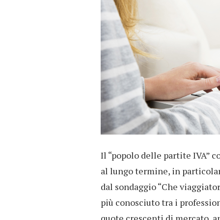
Il “popolo delle partite IVA” 
al lungo termine, in particol
dal sondaggio “Che viaggiator
più conosciuto tra i professi
quote crescenti di mercato, a