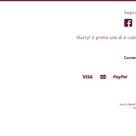
Segui
Hurry! il primo sito di e-co
Conven
Hurry Italia
Hu