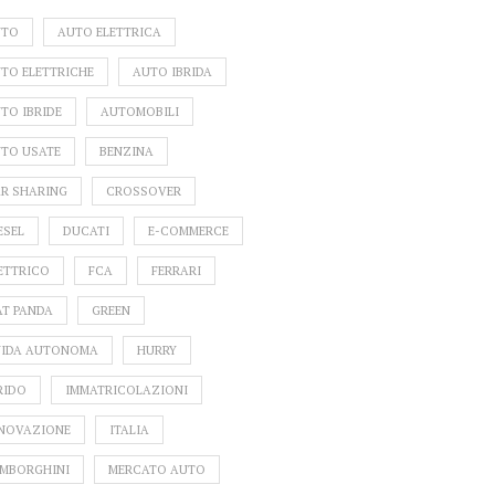
UTO
AUTO ELETTRICA
TO ELETTRICHE
AUTO IBRIDA
TO IBRIDE
AUTOMOBILI
TO USATE
BENZINA
R SHARING
CROSSOVER
ESEL
DUCATI
E-COMMERCE
ETTRICO
FCA
FERRARI
AT PANDA
GREEN
IDA AUTONOMA
HURRY
RIDO
IMMATRICOLAZIONI
NOVAZIONE
ITALIA
MBORGHINI
MERCATO AUTO