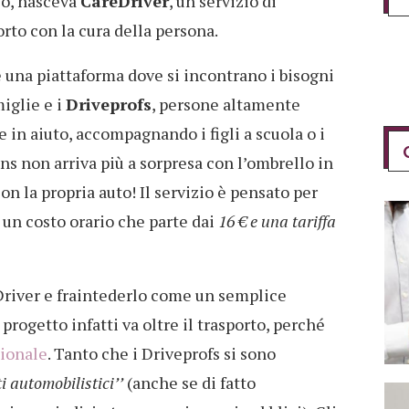
co, nasceva
CareDriver
, un servizio di
rto con la cura della persona.
e una piattaforma dove si incontrano i bisogni
miglie e i
Driveprofs
, persone altamente
e in aiuto, accompagnando i figli a scuola o i
ns non arriva più a sorpresa con l’ombrello in
 la propria auto! Il servizio è pensato per
a un costo orario che parte dai
16 € e una tariffa
Driver e fraintederlo come un semplice
Il progetto infatti va oltre il trasporto, perché
sionale
. Tanto che i Driveprofs si sono
i automobilistici’’
(anche se di fatto