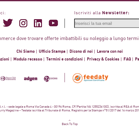
Newsletter:
ci:
Iscriviti alla
mmerce dove trovare offerte imbattibili su noleggio a lungo termi
Chi Siamo
Ufficio Stampa
Dicono di noi
Lavora con noi
zioni
Modulo recesso
Termini e condizioni
Privacy & Cookies
FAQ
P
 S.r.l. - sede legale a Roma Via Canada 4 - 00196 Roma, CF/Partita IVA 12552361003, iscritta al REA di Ro
rry Magazine – Testata iscritta al Tribunale di Roma, Registro per la Stampa n°51/2017 del 16 marzo 20
Back To Top