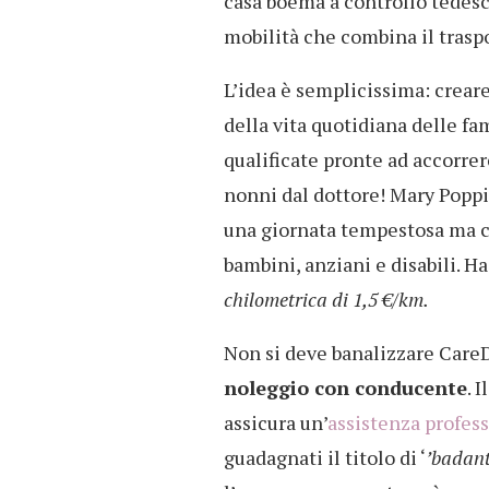
casa boema a controllo tedes
mobilità che combina il traspo
L’idea è semplicissima: crear
della vita quotidiana delle fa
qualificate pronte ad accorrer
nonni dal dottore! Mary Poppi
una giornata tempestosa ma con
bambini, anziani e disabili. H
chilometrica di 1,5 €/km.
Non si deve banalizzare Care
noleggio con conducente
. 
assicura un’
assistenza profes
guadagnati il titolo di ‘
’badant