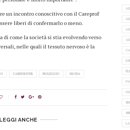
A
ere un incontro conoscitivo con il Careprof
AU
essere liberi di confermarlo o meno.
AU
 di come la società si stia evolvendo verso
AU
rsali, nelle quali il tessuto nervoso è la
CA
DI
EL
TO
CAREDRIVER
NOLEGGIO
SKODA
FI
GU
IB
IN
LEGGI ANCHE
LA