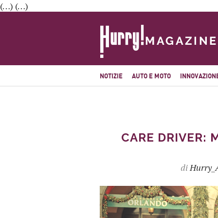
(…) (…)
NOTIZIE
AUTO E MOTO
INNOVAZION
CARE DRIVER: 
di
Hurry_