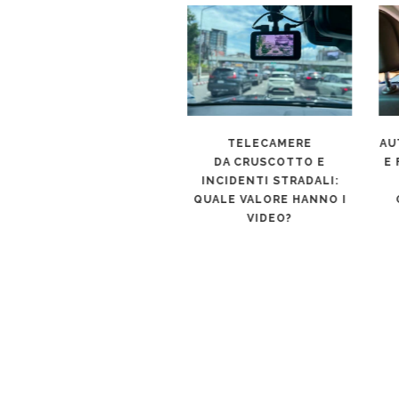
AUTO FULL HYBRID
TELECAMERE
AUT
ECONOMICHE 2026: I
DA CRUSCOTTO E
E 
MODELLI CHE FANNO
INCIDENTI STRADALI:
RISPARMIARE DAVVERO
QUALE VALORE HANNO I
G
VIDEO?