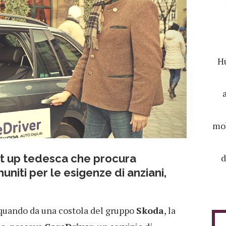
Hu
mob
d
rt up tedesca che procura
iti per le esigenze di anziani,
 quando da una costola del gruppo
Skoda
, la