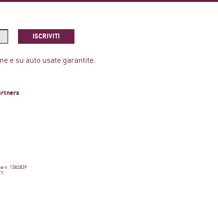
ISCRIVITI
ne e su auto usate garantite.
artners
ma n. 1382839
17.