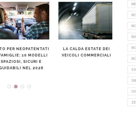
ME
MO
MO
NI
NO
O PER NEOPATENTATI
LA CALDA ESTATE DEI
MULT
FAMIGLIE: 10 MODELLI
VEICOLI COMMERCIALI
GUI
NO
SPAZIOSI, SICURI E
CONT
UIDABILI NEL 2026
COS
SI
SM
US
ZE