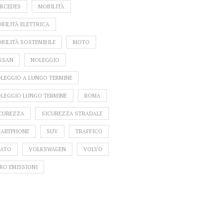
RCEDES
MOBILITÀ
ROMA P
GP D
BILITÀ ELETTRICA
BILITÀ SOSTENIBILE
MOTO
SSAN
NOLEGGIO
LEGGIO A LUNGO TERMINE
FIAT SORPRENDE TUTTI:
A CELLULARE ALLA
ARRIVA LA QUATTROLINO
DA 2026: SI PUÒ
LEGGIO LUNGO TERMINE
ROMA
E PRENDE FORMA LA
ESTARE DAVVERO?
NUOVA PANDINA DEL
A DICE LA LEGGE
CUREZZA
SICUREZZA STRADALE
FUTURO
ARTPHONE
SUV
TRAFFICO
ATO
VOLKSWAGEN
VOLVO
RO EMISSIONI