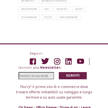
SICUREZZA
SICUREZZA STRADALE
SMARTPHONE
SUV
TRAFFICO
USATO
VOLKSWAGEN
VOLVO
ZERO EMISSIONI
Seguici:
Newsletter:
Iscriviti alla
ISCRIVITI
Hurry! il primo sito di e-commerce dove
trovare offerte imbattibili su noleggio a lungo
termine e su auto usate garantite.
Chi Siamo
Ufficio Stampa
Dicono di noi
Lavora