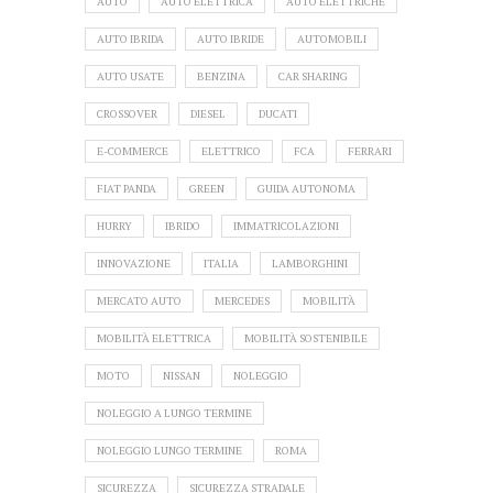
AUTO
AUTO ELETTRICA
AUTO ELETTRICHE
AUTO IBRIDA
AUTO IBRIDE
AUTOMOBILI
AUTO USATE
BENZINA
CAR SHARING
CROSSOVER
DIESEL
DUCATI
E-COMMERCE
ELETTRICO
FCA
FERRARI
FIAT PANDA
GREEN
GUIDA AUTONOMA
HURRY
IBRIDO
IMMATRICOLAZIONI
INNOVAZIONE
ITALIA
LAMBORGHINI
MERCATO AUTO
MERCEDES
MOBILITÀ
MOBILITÀ ELETTRICA
MOBILITÀ SOSTENIBILE
MOTO
NISSAN
NOLEGGIO
NOLEGGIO A LUNGO TERMINE
NOLEGGIO LUNGO TERMINE
ROMA
SICUREZZA
SICUREZZA STRADALE