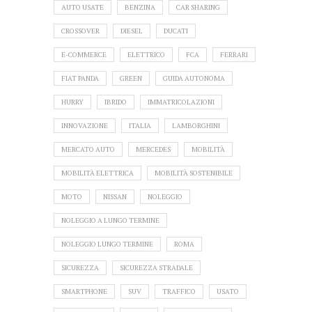
AUTO USATE
BENZINA
CAR SHARING
CROSSOVER
DIESEL
DUCATI
E-COMMERCE
ELETTRICO
FCA
FERRARI
FIAT PANDA
GREEN
GUIDA AUTONOMA
HURRY
IBRIDO
IMMATRICOLAZIONI
INNOVAZIONE
ITALIA
LAMBORGHINI
MERCATO AUTO
MERCEDES
MOBILITÀ
MOBILITÀ ELETTRICA
MOBILITÀ SOSTENIBILE
MOTO
NISSAN
NOLEGGIO
NOLEGGIO A LUNGO TERMINE
NOLEGGIO LUNGO TERMINE
ROMA
SICUREZZA
SICUREZZA STRADALE
SMARTPHONE
SUV
TRAFFICO
USATO