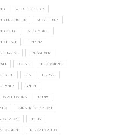
UTO
AUTO ELETTRICA
TO ELETTRICHE
AUTO IBRIDA
TO IBRIDE
AUTOMOBILI
TO USATE
BENZINA
R SHARING
CROSSOVER
ESEL
DUCATI
E-COMMERCE
ETTRICO
FCA
FERRARI
AT PANDA
GREEN
IDA AUTONOMA
HURRY
RIDO
IMMATRICOLAZIONI
NOVAZIONE
ITALIA
MBORGHINI
MERCATO AUTO