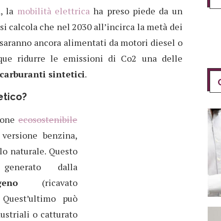
, la
mobilità elettrica
ha preso piede da un
i calcola che nel 2030 all’incirca la metà dei
 saranno ancora alimentati da motori diesel o
que ridurre le emissioni di Co2 una delle
carburanti sintetici
.
etico?
zione
ecosostenibile
versione benzina,
llo naturale. Questo
generato dalla
geno
(ricavato
.
Quest’ultimo può
ustriali o catturato