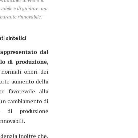
«radicale» di vivere in
vabile e di guidare una
burante rinnovabile. –
i sintetici
appresentato dal
llo di produzione
,
normali oneri dei
 forte aumento della
e favorevole alla
 un cambiamento di
o di produzione
innovabili.
denzia inoltre che,