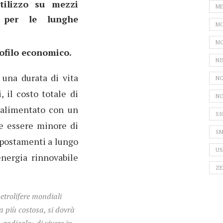
tilizzo su mezzi
ME
 per le lunghe
MO
MO
ofilo economico.
NI
 una durata di vita
NO
, il costo totale di
NO
alimentato con un
SI
be essere minore di
SM
 spostamenti a lungo
US
energia rinnovabile
ZE
etrolifere mondiali
a più costosa, si dovrà