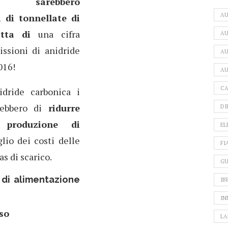
i, sarebbero
A
 di tonnellate di
atta di
una cifra
AU
issioni di anidride
AU
016!
AU
CA
nidride carbonica i
irebbero di
ridurre
DI
roduzione di
EL
io dei costi delle
FI
s di scarico.
GU
di alimentazione
IB
IN
uso
LA