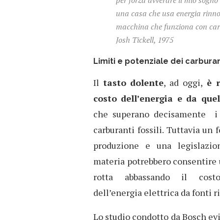
per forza avverare il mio sogno 
una casa che usa energia rinno
macchina che funziona con car
Josh Tickell, 1975
Limiti e potenziale dei carburant
Il
tasto dolente
, ad oggi,
è r
costo dell’energia e da que
che superano decisamente i 
carburanti fossili. Tuttavia un
produzione e una legislazion
materia potrebbero consentire
rotta abbassando il cost
dell’energia elettrica da fonti r
Lo studio condotto da Bosch evi