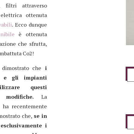
i filtri attraverso
lettrica ottenuta
abili
. Ecco dunque
nibile
è ottenuta
azione che sfrutta,
combattuta Co2!
e dimostrato che
i
 e gli impianti
lizzare questi
e modifiche.
La
h ha recentemente
mostrato che,
se in
 esclusivamente i