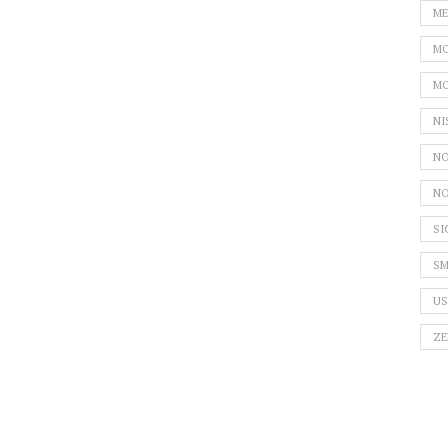
ME
MO
MO
NI
NO
NO
SI
SM
US
ZE