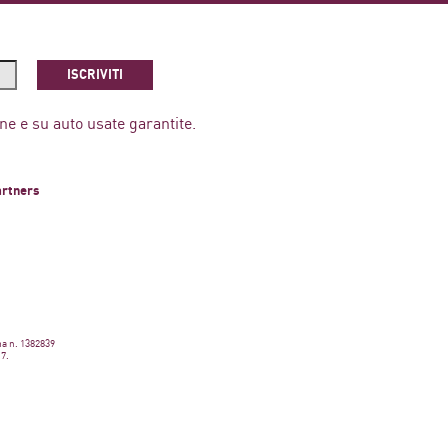
ISCRIVITI
ne e su auto usate garantite.
artners
ma n. 1382839
17.