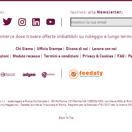
Newsletter:
ci:
Iscriviti alla
mmerce dove trovare offerte imbattibili su noleggio a lungo termi
Chi Siamo
Ufficio Stampa
Dicono di noi
Lavora con noi
zioni
Modulo recesso
Termini e condizioni
Privacy & Cookies
FAQ
P
 S.r.l. - sede legale a Roma Via Canada 4 - 00196 Roma, CF/Partita IVA 12552361003, iscritta al REA di Ro
rry Magazine – Testata iscritta al Tribunale di Roma, Registro per la Stampa n°51/2017 del 16 marzo 20
Back To Top