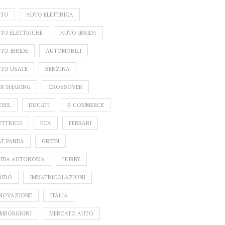
UTO
AUTO ELETTRICA
TO ELETTRICHE
AUTO IBRIDA
TO IBRIDE
AUTOMOBILI
TO USATE
BENZINA
R SHARING
CROSSOVER
VE VETTURE SUL
LE MIGLIORI STATION
SALD
ESEL
DUCATI
E-COMMERCE
ATO ITALIANO: LE
WAGON DEL 2025
DE
TIME NOVITÀ DI
NOLEGGI
ETTRICO
FCA
FERRARI
MARZO 2024
(QU
AT PANDA
GREEN
IDA AUTONOMA
HURRY
RIDO
IMMATRICOLAZIONI
NOVAZIONE
ITALIA
MBORGHINI
MERCATO AUTO