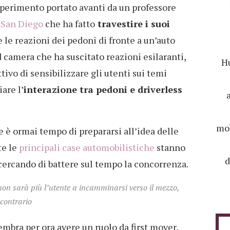
esperimento portato avanti da un professore
, San Diego
che ha fatto
travestire i suoi
 le reazioni dei pedoni di fronte a un’auto
camera che ha suscitato reazioni esilaranti,
Hu
ttivo di sensibilizzare gli utenti sui temi
iare l’
interazione tra pedoni e driverless
mob
è ormai tempo di prepararsi all’idea delle
te le
principali case automobilistiche
stanno
d
ercando di battere sul tempo la concorrenza.
on sarà più l’utente a incamminarsi verso il mezzo,
contrario
mbra per ora avere un ruolo da first mover,