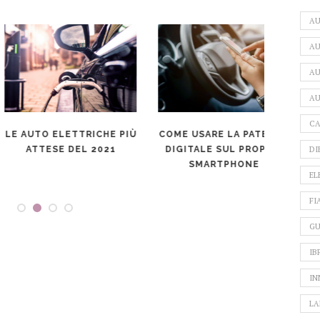
A
AU
AU
AU
CA
AUTO ELETTRICHE PIÙ
COME USARE LA PATENTE
NUO
DI
ATTESE DEL 2021
DIGITALE SUL PROPRIO
MERC
SMARTPHONE
UL
EL
FI
GU
IB
IN
LA