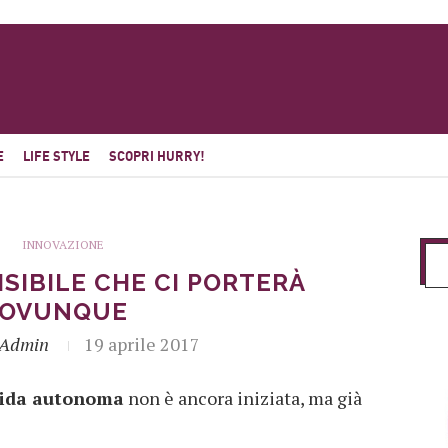
E
LIFE STYLE
SCOPRI HURRY!
INNOVAZIONE
VISIBILE CHE CI PORTERÀ
OVUNQUE
_Admin
19 aprile 2017
uida autonoma
non è ancora iniziata, ma già