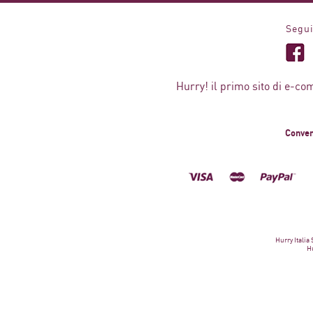
Segui
Hurry! il primo sito di e-co
Conven
Hurry Italia
Hu