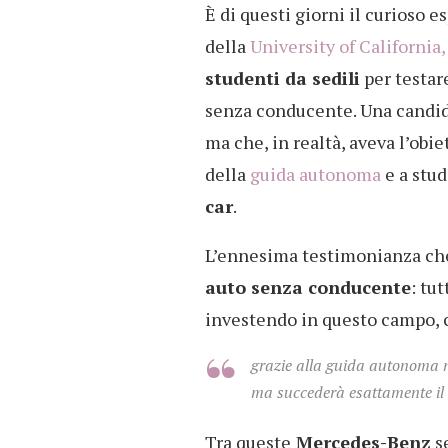
È di questi giorni il curioso 
della
University of California
studenti da sedili
per testare
senza conducente. Una candid 
ma che, in realtà, aveva l’obie
della
guida autonoma
e a stud
car
.
L’ennesima testimonianza che 
auto senza conducente
: tut
investendo in questo campo, c
grazie alla guida autonoma n
ma succederà esattamente il 
Tra queste
Mercedes-Benz
se