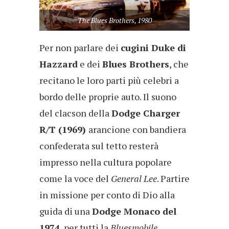
The Blues Brothers, 1980
Per non parlare dei
cugini Duke di
Hazzard
e dei
Blues Brothers
, che
recitano le loro parti più celebri a
bordo delle proprie auto. Il suono
del clacson della
Dodge Charger
R/T (1969)
arancione con bandiera
confederata sul tetto resterà
impresso nella cultura popolare
come la voce del
General Lee
. Partire
in missione per conto di Dio alla
guida di una
Dodge Monaco del
1974
, per tutti la
Bluesmobile,