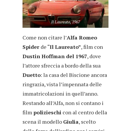
Il Laureato, 1967
Come non citare l’
Alfa Romeo
Spider
de “
Il Laureato”
, film con
Dustin Hoffman del 1967
, dove
l’attore sfreccia a bordo della sua
Duetto
: la casa del Biscione ancora
ringrazia, vista l’impennata delle
immatricolazioni in quell’anno.
Restando all’Alfa, non si contano i
film
polizieschi
con al centro della
scena il modello
Giulia
, scelto
dalle forze dell’ordine per i servizi