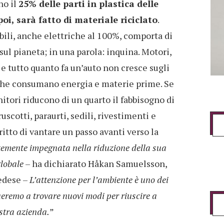
no il
25% delle parti in plastica delle
oi, sarà fatto di materiale riciclato
.
li, anche elettriche al 100%, comporta di
ul pianeta; in una parola: inquina. Motori,
 e tutto quanto fa un’auto non cresce sugli
à che consumano energia e materie prime. Se
rnitori riducono di un quarto il fabbisogno di
scotti, paraurti, sedili, rivestimenti e
itto di vantare un passo avanti verso la
temente impegnata nella riduzione della sua
globale
– ha dichiarato Håkan Samuelsson,
vedese –
L’attenzione per l’ambiente è uno dei
nueremo a trovare nuovi modi per riuscire a
ostra azienda.
”