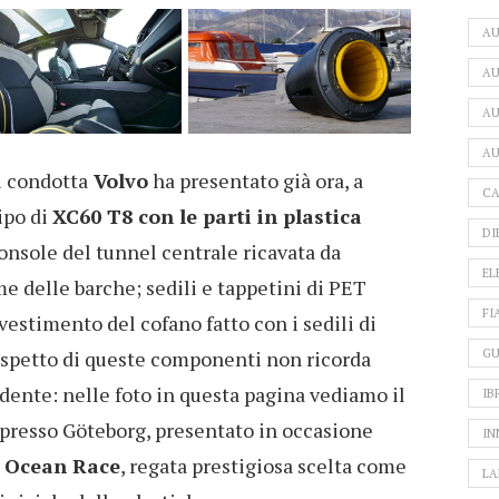
A
AU
AU
AU
i condotta
Volvo
ha presentato già ora, a
CA
ipo di
XC60 T8 con le parti in plastica
DI
onsole del tunnel centrale ricavata da
EL
e delle barche; sedili e tappetini di PET
FI
rivestimento del cofano fatto con i sedili di
aspetto di queste componenti non ricorda
GU
ente: nelle foto in questa pagina vediamo il
IB
, presso Göteborg, presentato in occasione
IN
 Ocean Race
, regata prestigiosa scelta come
LA