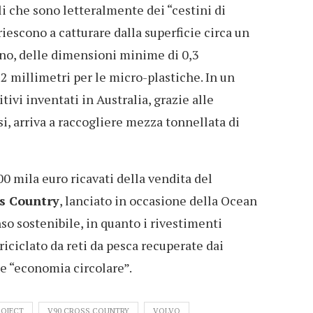
i che sono letteralmente dei “cestini di
iescono a catturare dalla superficie circa un
orno, delle dimensioni minime di 0,3
 2 millimetri per le micro-plastiche. In un
tivi inventati in Australia, grazie alle
i, arriva a raccogliere mezza tonnellata di
0 mila euro ricavati della vendita del
s Country
, lanciato in occasione della Ocean
nso sostenibile, in quanto i rivestimenti
riciclato da reti da pesca recuperate dai
e “economia circolare”.
ROJECT
V90 CROSS COUNTRY
VOLVO