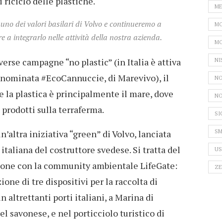
riciclo delle plastiche.
ME
 uno dei valori basilari di Volvo e continueremo a
MO
e a integrarlo nelle attività della nostra azienda.
MO
erse campagne “no plastic” (in Italia è attiva
NI
enominata #EcoCannuccie, di Marevivo), il
NO
e la plastica è principalmente il mare, dove
NO
i prodotti sulla terraferma.
SI
n’altra iniziativa “green” di Volvo, lanciata
SM
taliana del costruttore svedese. Si tratta del
US
ione con la community ambientale LifeGate:
ZE
ione di tre dispositivi per la raccolta di
 altrettanti porti italiani, a Marina di
el savonese, e nel porticciolo turistico di