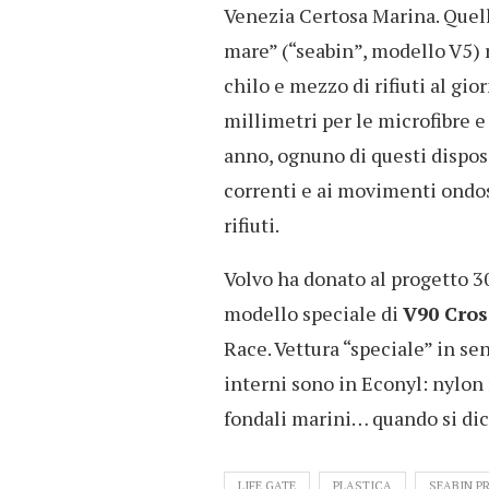
Venezia Certosa Marina. Quell
mare” (“seabin”, modello V5) r
chilo e mezzo di rifiuti al gi
millimetri per le microfibre e
anno, ognuno di questi disposi
correnti e ai movimenti ondos
rifiuti.
Volvo ha donato al progetto 30
modello speciale di
V90 Cros
Race. Vettura “speciale” in se
interni sono in Econyl: nylon 
fondali marini… quando si dic
LIFE GATE
PLASTICA
SEABIN P