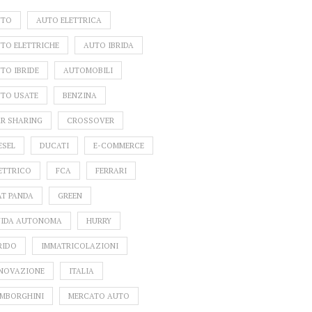
UTO
AUTO ELETTRICA
TO ELETTRICHE
AUTO IBRIDA
TO IBRIDE
AUTOMOBILI
TO USATE
BENZINA
R SHARING
CROSSOVER
ESEL
DUCATI
E-COMMERCE
ETTRICO
FCA
FERRARI
AT PANDA
GREEN
IDA AUTONOMA
HURRY
RIDO
IMMATRICOLAZIONI
NOVAZIONE
ITALIA
MBORGHINI
MERCATO AUTO