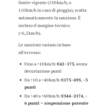
limite vigente (130 km/h, o
110 km/h in caso di pioggia), scatta
automaticamente la sanzione. È
incluso il margine tecnico
(+6,5 km/h).
Le sanzioni variano in base
all’eccesso:
Fino a +10 km/h:
€42–173
, senza
decurtazione punti
Da +10 a +40 km/h:
€173–695
,
–3
punti
Da +40 a +60 km/h:
€544–2174
,
–
6 punti + sospensione patente