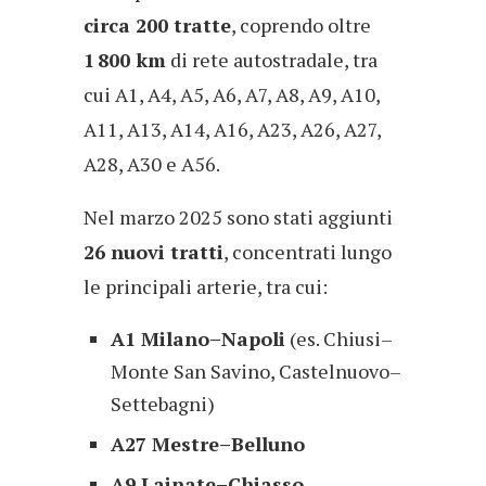
circa 200 tratte
, coprendo oltre
1
800 km
di rete autostradale, tra
cui A1, A4, A5, A6, A7, A8, A9, A10,
A11, A13, A14, A16, A23, A26, A27,
A28, A30 e A56.
Nel marzo 2025 sono stati aggiunti
26 nuovi tratti
, concentrati lungo
le principali arterie, tra cui:
A1 Milano–Napoli
(es. Chiusi–
Monte San Savino, Castelnuovo–
Settebagni)
A27 Mestre–Belluno
A9 Lainate–Chiasso