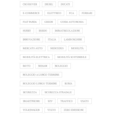
CROSSOVER
DIESEL
DUCATI
E-COMMERCE
ELETTRICO
FCA
FERRARI
FIAT PANDA
GREEN
GUIDA AUTONOMA
HURRY
IBRIDO
IMMATRICOLAZIONI
INNOVAZIONE
ITALIA
LAMBORGHINI
MERCATO AUTO
MERCEDES
MOBILITÀ
MOBILITÀ ELETTRICA
MOBILITÀ SOSTENIBILE
MOTO
NISSAN
NOLEGGIO
NOLEGGIO A LUNGO TERMINE
NOLEGGIO LUNGO TERMINE
ROMA
SICUREZZA
SICUREZZA STRADALE
SMARTPHONE
SUV
TRAFFICO
USATO
VOLKSWAGEN
VOLVO
ZERO EMISSIONI