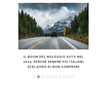
IL BOOM DEL NOLEGGIO AUTO NEL
OLE?
IL NO
2025: PERCHÈ SEMPRE PIÙ ITALIANI
A
L’E
SCELGONO DI NON COMPRARE