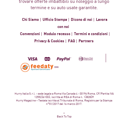
trovare offerte imbattibili su noleggio a lungo
termine e su auto usate garantite.
Chi Siamo
Ufficio Stampa
Dicono di noi
Lavora
con noi
Convenzioni
Modulo recesso
Termini e condizioni
Privacy & Cookies
FAQ
Partners
Hurry Italia S.r.l. - sede legale a Roma Via Canada 4 - 00196 Roma, CF/Partita IVA
12552361003, iscritta al REA di Roma n. 1382839
Hurry Magazine – Testata iscritta al Tribunale di Roma, Registro per la Stampa
n°51/2017 del 16 marzo 2017.
Back To Top