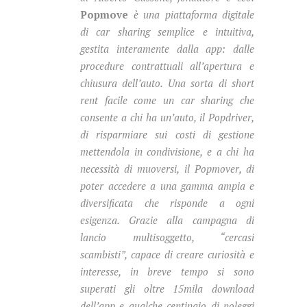
Popmove
è una piattaforma digitale
di car sharing semplice e intuitiva,
gestita interamente dalla app: dalle
procedure contrattuali all’apertura e
chiusura dell’auto. Una sorta di short
rent facile come un car sharing che
consente a chi ha un’auto, il Popdriver,
di risparmiare sui costi di gestione
mettendola in condivisione, e a chi ha
necessità di muoversi, il Popmover, di
poter accedere a una gamma ampia e
diversificata che risponde a ogni
esigenza. Grazie alla campagna di
lancio multisoggetto, “cercasi
scambisti”, capace di creare curiosità e
interesse, in breve tempo si sono
superati gli oltre 15mila download
dell’app e qualche centinaio di noleggi