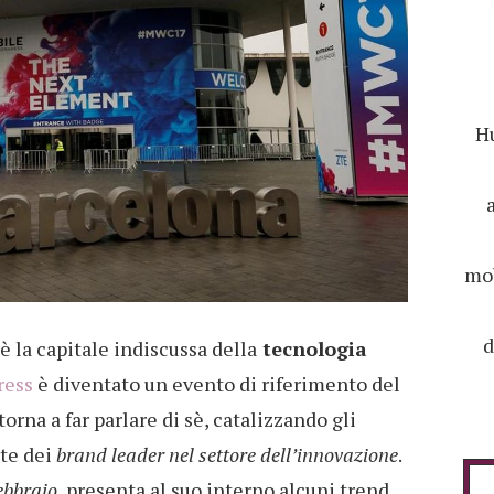
Hu
mob
d
è la capitale indiscussa della
tecnologia
ress
è diventato un evento di riferimento del
orna a far parlare di sè, catalizzando gli
rte dei
brand leader nel settore dell’innovazione
.
febbraio
, presenta al suo interno alcuni trend