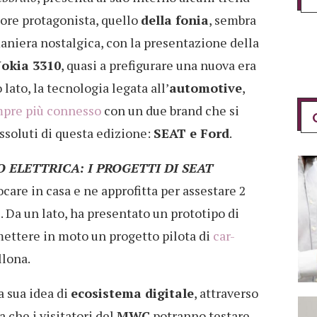
ttore protagonista, quello
della fonia
, sembra
maniera nostalgica, con la presentazione della
Nokia 3310
, quasi a prefigurare una nuova era
 lato, la tecnologia legata all’
automotive
,
mpre più connesso
con un due brand che si
soluti di questa edizione:
SEAT e Ford
.
O ELETTRICA: I PROGETTI DI SEAT
ocare in casa e ne approfitta per assestare 2
 Da un lato, ha presentato un prototipo di
mettere in moto un progetto pilota di
car-
llona.
la sua idea di
ecosistema digitale
, attraverso
a che i visitatori del
MWC
potranno testare