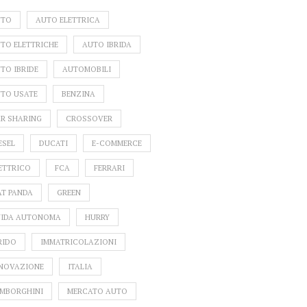
UTO
AUTO ELETTRICA
TO ELETTRICHE
AUTO IBRIDA
TO IBRIDE
AUTOMOBILI
TO USATE
BENZINA
R SHARING
CROSSOVER
ESEL
DUCATI
E-COMMERCE
ETTRICO
FCA
FERRARI
AT PANDA
GREEN
IDA AUTONOMA
HURRY
RIDO
IMMATRICOLAZIONI
NOVAZIONE
ITALIA
MBORGHINI
MERCATO AUTO