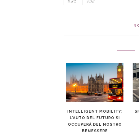
MWC
SEAT
0
L’AUTO SENZA
INTELLIGENT MOBILITY:
SF
CONDUCENTE E L’ERA
L’AUTO DEL FUTURO SI
DELLA PASSENGER
OCCUPERÀ DEL NOSTRO
ECONOMY
BENESSERE