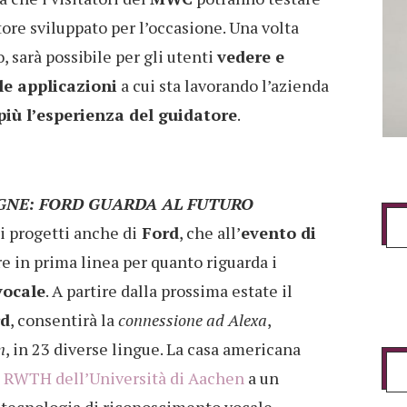
tore sviluppato per l’occasione. Una volta
, sarà possibile per gli utenti
vedere e
le applicazioni
a cui sta lavorando l’azienda
iù l’esperienza del guidatore
.
GNE: FORD GUARDA AL FUTURO
i progetti anche di
Ford
, che all’
evento di
e in prima linea per quanto riguarda i
vocale
. A partire dalla prossima estate il
rd
, consentirà la
connessione ad Alexa
,
n
, in 23 diverse lingue. La casa americana
a
RWTH dell’Università di Aachen
a un