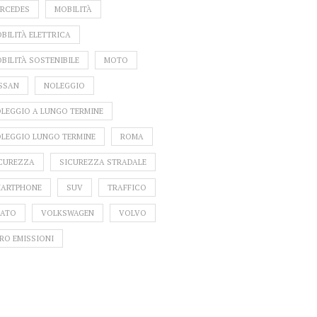
RCEDES
MOBILITÀ
BILITÀ ELETTRICA
BILITÀ SOSTENIBILE
MOTO
SSAN
NOLEGGIO
LEGGIO A LUNGO TERMINE
LEGGIO LUNGO TERMINE
ROMA
CUREZZA
SICUREZZA STRADALE
ARTPHONE
SUV
TRAFFICO
ATO
VOLKSWAGEN
VOLVO
RO EMISSIONI
HARING: 30 MILIONI
CAR SHARING: UN
REVI
ILOMETRI IN 6 MESI
MILIONE DI ITALIANI HA
COVID: 
DETTO SÌ