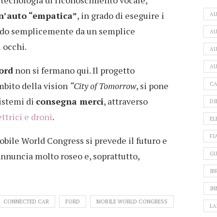
a tecnologia di riconoscimento vocale,
n’auto “empatica”
, in grado di eseguire i
A
ndo semplicemente da un semplice
AU
 occhi.
AU
AU
ord
non si fermano qui. Il progetto
ambito della vision
“City of Tomorrow
, si pone
CA
sistemi di
consegna merci
, attraverso
DI
ttrici e droni
.
EL
FI
obile World Congress si prevede il futuro e
GU
annuncia molto roseo e, soprattutto,
IB
IN
CONNECTED CAR
FORD
MOBILE WORLD CONGRESS
LA