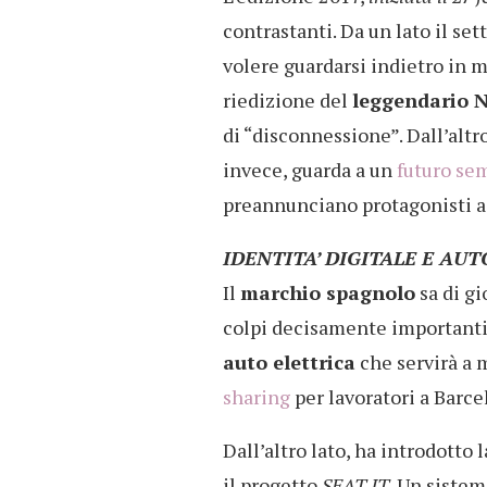
contrastanti. Da un lato il se
volere guardarsi indietro in 
riedizione del
leggendario 
di “disconnessione”. Dall’altro
invece, guarda a un
futuro se
preannunciano protagonisti as
IDENTITA’ DIGITALE E AUT
Il
marchio spagnolo
sa di gi
colpi decisamente importanti.
auto elettrica
che servirà a 
sharing
per lavoratori a Barce
Dall’altro lato, ha introdotto 
il progetto
SEAT IT
. Un sistem