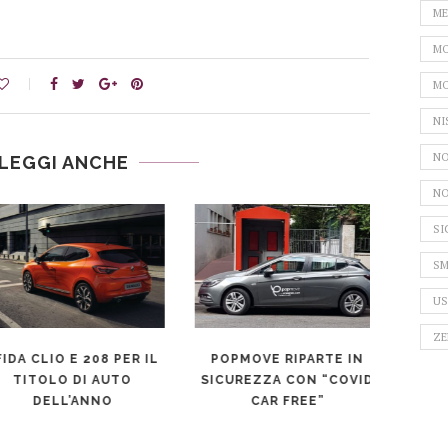
ME
MO
MO
NI
NO
LEGGI ANCHE
NO
SI
SM
US
ZE
IDA CLIO E 208 PER IL
POPMOVE RIPARTE IN
CAR S
TITOLO DI AUTO
SICUREZZA CON “COVID
DI CH
DELL’ANNO
CAR FREE”