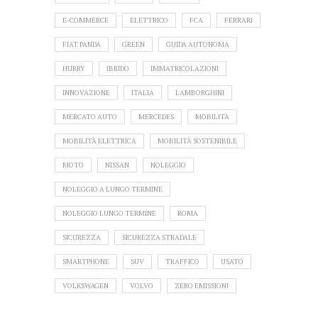
E-COMMERCE
ELETTRICO
FCA
FERRARI
FIAT PANDA
GREEN
GUIDA AUTONOMA
HURRY
IBRIDO
IMMATRICOLAZIONI
INNOVAZIONE
ITALIA
LAMBORGHINI
MERCATO AUTO
MERCEDES
MOBILITÀ
MOBILITÀ ELETTRICA
MOBILITÀ SOSTENIBILE
MOTO
NISSAN
NOLEGGIO
NOLEGGIO A LUNGO TERMINE
NOLEGGIO LUNGO TERMINE
ROMA
SICUREZZA
SICUREZZA STRADALE
SMARTPHONE
SUV
TRAFFICO
USATO
VOLKSWAGEN
VOLVO
ZERO EMISSIONI