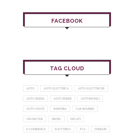
FACEBOOK
TAG CLOUD
AUTO
AUTO ELETTRICA
AUTO ELETTRICHE
AUTO IBRIDA
AUTO IBRIDE
AUTOMOBILI
AUTO USATE
BENZINA
CAR SHARING
CROSSOVER
DIESEL
DUCATI
E-COMMERCE
ELETTRICO
FCA
FERRARI