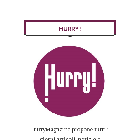
HURRY!
HurryMagazine propone tutti i
giorni articoli, notizie e