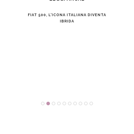
FIAT 500, L’ICONA ITALIANA DIVENTA
IBRIDA
FA,
AUT
 ERA