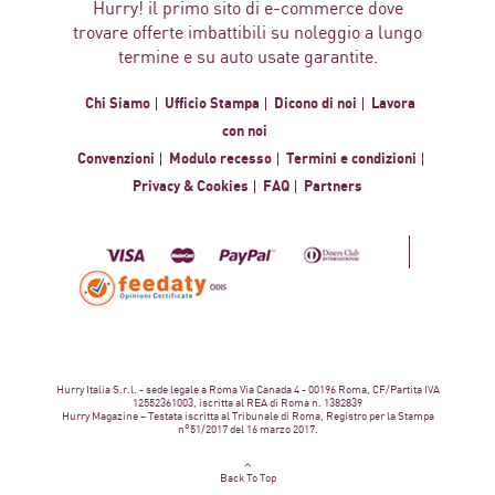
Hurry! il primo sito di e-commerce dove
trovare offerte imbattibili su noleggio a lungo
termine e su auto usate garantite.
Chi Siamo
Ufficio Stampa
Dicono di noi
Lavora
con noi
Convenzioni
Modulo recesso
Termini e condizioni
Privacy & Cookies
FAQ
Partners
Hurry Italia S.r.l. - sede legale a Roma Via Canada 4 - 00196 Roma, CF/Partita IVA
12552361003, iscritta al REA di Roma n. 1382839
Hurry Magazine – Testata iscritta al Tribunale di Roma, Registro per la Stampa
n°51/2017 del 16 marzo 2017.
Back To Top