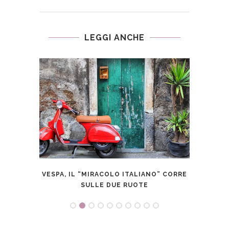
LEGGI ANCHE
À NEI
VESPA, IL “MIRACOLO ITALIANO” CORRE
I PO
SULLE DUE RUOTE