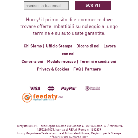
ISCRIVITI
Hurry! il primo sito di e-commerce dove
trovare offerte imbattibili su noleggio a lungo
termine e su auto usate garantite.
Chi Siamo
Ufficio Stampa
Dicono di noi
Lavora
con noi
Convenzioni
Modulo recesso
Termini e condizioni
Privacy & Cookies
FAQ
Partners
Hurry Italia S.r.l. - sede legale a Roma Via Canada 4 - 00196 Roma, CF/Partita IVA
12552361003, iscritta al REA di Roma n. 1382839
Hurry Magazine – Testata iscritta al Tribunale di Roma, Registro per la Stampa
n°51/2017 del 16 marzo 2017.