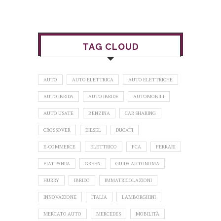
TAG CLOUD
AUTO
AUTO ELETTRICA
AUTO ELETTRICHE
AUTO IBRIDA
AUTO IBRIDE
AUTOMOBILI
AUTO USATE
BENZINA
CAR SHARING
CROSSOVER
DIESEL
DUCATI
E-COMMERCE
ELETTRICO
FCA
FERRARI
FIAT PANDA
GREEN
GUIDA AUTONOMA
HURRY
IBRIDO
IMMATRICOLAZIONI
INNOVAZIONE
ITALIA
LAMBORGHINI
MERCATO AUTO
MERCEDES
MOBILITÀ