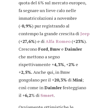
quota del 6% sul mercato europeo,
fa segnare un lieve calo nelle
immatricolazioni a novembre
(
-0,9%
) pur registrando al
contempo la grande crescita di
Jeep
(
+27,6%
) e di
Alfa Romeo
(
+23%
).
Crescono
Ford
,
Bmw
e
Daimler
che mettono a segno
rispettivamente
+4,3%
,
+2%
e
+2,5%.
Anche qui, in Bmw
gongolano per il
+20,3%
di
Mini
;
così come in
Daimler
festeggiano
il
+6,2
% di
Smart
.
Ovviamente ottimistiche le