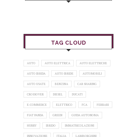
TAG CLOUD
AUTO
AUTO ELETTRICA
AUTO ELETTRICHE
AUTO IBRIDA
AUTO IBRIDE
AUTOMOBILI
AUTO USATE
BENZINA
CAR SHARING
CROSSOVER
DIESEL
DUCATI
E-COMMERCE
ELETTRICO
FCA
FERRARI
FIAT PANDA
GREEN
GUIDA AUTONOMA
HURRY
IBRIDO
IMMATRICOLAZIONI
INNOVAZIONE
ITALIA
LAMBORGHINI