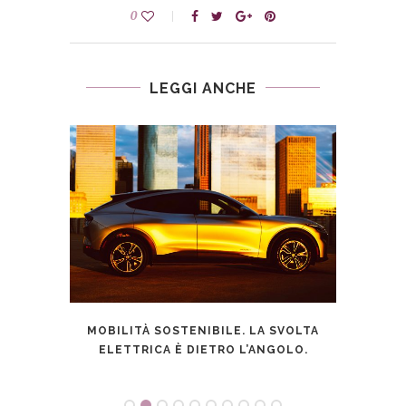
0
LEGGI ANCHE
: I
TASS
MOBILITÀ SOSTENIBILE. LA SVOLTA
DE
ELETTRICA È DIETRO L’ANGOLO.