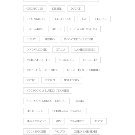
CROSSOVER
DIESEL
DUCATI
E-COMMERCE
ELETTRICO
FCA
FERRARI
FIAT PANDA
GREEN
GUIDA AUTONOMA
HURRY
IBRIDO
IMMATRICOLAZIONI
INNOVAZIONE
ITALIA
LAMBORGHINI
MERCATO AUTO
MERCEDES
MOBILITÀ
MOBILITÀ ELETTRICA
MOBILITÀ SOSTENIBILE
MOTO
NISSAN
NOLEGGIO
NOLEGGIO A LUNGO TERMINE
NOLEGGIO LUNGO TERMINE
ROMA
SICUREZZA
SICUREZZA STRADALE
SMARTPHONE
SUV
TRAFFICO
USATO
VOLKSWAGEN
VOLVO
ZERO EMISSIONI