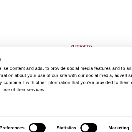
SUPPORTO
go termine
F.A.Q.
s
Condizioni di vendita
ise content and ads, to provide social media features and to an
Diritto di reso dell’usato
rmation about your use of our site with our social media, advertis
 combine it with other information that you’ve provided to them o
s
Contatti
 use of their services.
Preferences
Statistics
Marketing
A 12552361003, iscritta al REA di Roma n.1382839 © Hurry!
2026