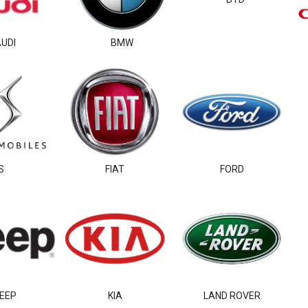
UDI
BMW
S
FIAT
FORD
EEP
KIA
LAND ROVER