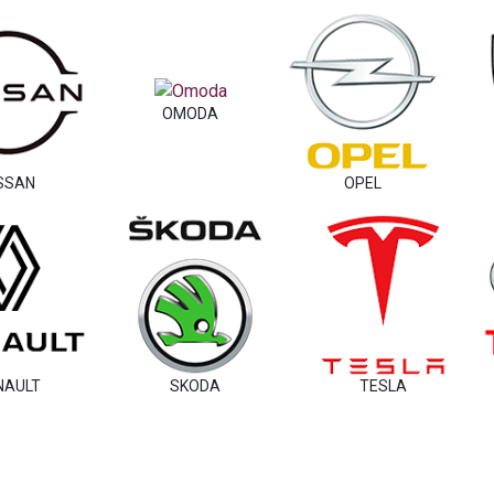
OMODA
SSAN
OPEL
NAULT
SKODA
TESLA