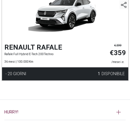
RENAULT RAFALE
€ 399
€359
Rafale Full Hybrid E-Tech 200 Techno
36 mesi |
100.000 Km
/mese i.e.
- 20 GIORNI
1
DISPONIBILE
HURRY!