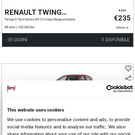
RENAULT TWINGO EL
€ 261
€235
Twingo E-Tech Electric 80 CV Urban Range evolution
48 mesi |
100.000 Km
/mese i.e.
- 35 GIORNI
1
DISPONIBILE
This website uses cookies
We use cookies to personalise content and ads, to provide
RENAULT CAPTUR
€ 278
social media features and to analyse our traffic. We also
€250
Captur TCe 115 CV Evolution
share information about your use of our site with our social