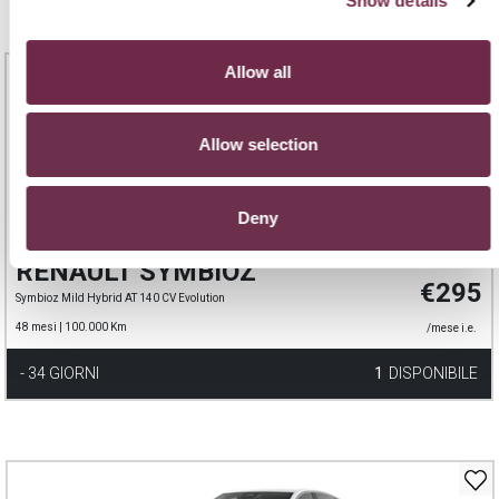
Show details
CANONE
OMAGGIO
Allow all
Allow selection
Deny
RENAULT SYMBIOZ
€ 328
€295
Symbioz Mild Hybrid AT 140 CV Evolution
48 mesi |
100.000 Km
/mese i.e.
- 34 GIORNI
1
DISPONIBILE