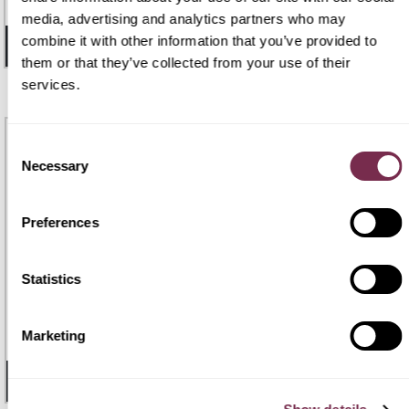
36 mesi |
100.000 Km
/mese i.e.
media, advertising and analytics partners who may
combine it with other information that you’ve provided to
- 33 GIORNI
1
DISPONIBILE
them or that they’ve collected from your use of their
services.
Consent
Necessary
Selection
Preferences
Statistics
RENAULT 5 E-TECH ELECTRIC
€ 321
€289
5 E-Tech Electric 120 CV Urban Range AC 11 Evolution
Marketing
48 mesi |
100.000 Km
/mese i.e.
- 32 GIORNI
1
DISPONIBILE