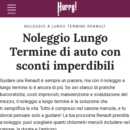
MENU
NLT PRIVATI
NLT USATO PRIVATI
NLT NUOVO
NOLEGGIO A LUNGO TERMINE RENAULT
Noleggio Lungo
NLT AZIENDE - P.IVA
NLT USATO AZIENDE - P. IVA
NLT USATO
Termine di auto con
sconti imperdibili
AUTO USATE
Guidare una Renault è sempre un piacere, ma con il noleggio a
lungo termine lo è ancora di più. Se sei stanco di pratiche
FINANZIAMENTO
burocratiche, costi imprevisti, manutenzione e svalutazione del
mezzo, il noleggio a lungo termine è la soluzione che
ti semplifica la vita. Tutto è compreso nel canone mensile, e tu
VALUTA E VENDI
dovrai pensare solo a guidare! La tua prossima Renault prendila
a noleggio: puoi scegliere quanti chilometri mensili includere nel
canone, la durata e l’anticipo.