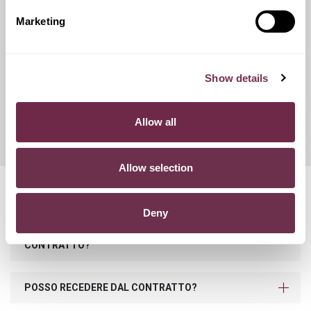
catene da neve.
Marketing
Franchigie ridotte
Show details
Questo servizio ti offre la possibilità di scegliere tra diverse
opzioni di contributo danni, variando conseguentemente
Allow all
l'importo del canone mensile di noleggio.
Allow selection
Domande frequenti
Deny
COSA SUCCEDE SE SUPERO I KM PREVISTI NEL
CONTRATTO?
POSSO RECEDERE DAL CONTRATTO?