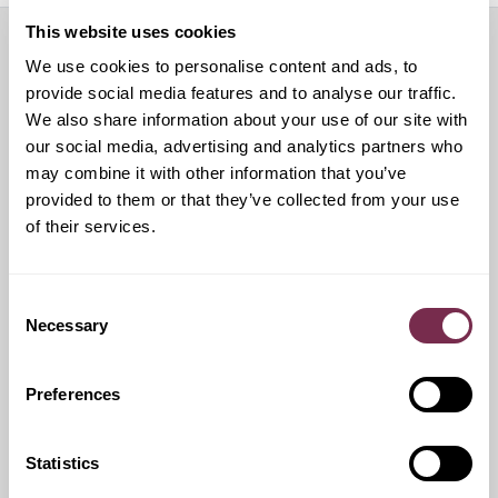
This website uses cookies
We use cookies to personalise content and ads, to
Servizi aggiuntivi
provide social media features and to analyse our traffic.
We also share information about your use of our site with
our social media, advertising and analytics partners who
may combine it with other information that you’ve
Ritiro Usato
provided to them or that they’ve collected from your use
of their services.
I nostri esperti ti forniranno una valutazione gratuita della
tua auto
Consent
Necessary
Selection
Pneumatici invernali
Preferences
Durante i mesi invernali potrai equipaggiare la tua vettura
anche con pneumatici termici (se montabili sui cerchi in
Statistics
dotazione), o in alternativa, qualora fosse possibile, con