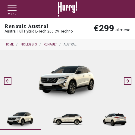
MENU
Renault Austral
€299
NLT PRIVATI
NLT USATO PRIVATI
NLT NUOVO
al mese
Austral Full Hybrid E-Tech 200 CV Techno
HOME
NOLEGGIO
RENAULT
AUSTRAL
NLT AZIENDE - P.IVA
NLT USATO AZIENDE - P. IVA
NLT USATO
AUTO USATE
FINANZIAMENTO
VALUTA E VENDI