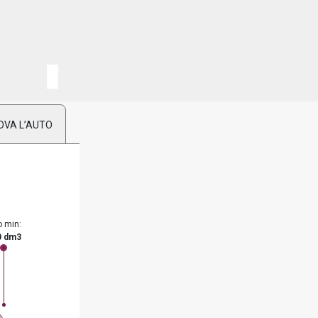
OVA L’AUTO
o min:
0 dm3