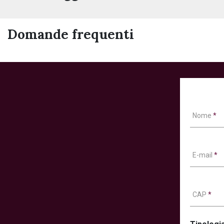
Domande frequenti
Nome
*
E-mail
*
CAP
*