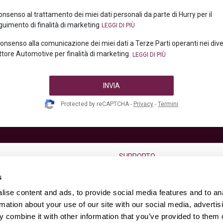
consenso al trattamento dei miei dati personali da parte di Hurry per il
uimento di finalità di marketing
 consenso alla comunicazione dei miei dati a Terze Parti operanti nei div
ttore Automotive per finalità di marketing.
INVIA
Protected by reCAPTCHA -
Privacy
-
Termini
SUPPORTO
go termine
F.A.Q.
s
Condizioni di vendita
ise content and ads, to provide social media features and to an
Diritto di reso dell’usato
rmation about your use of our site with our social media, advertis
 combine it with other information that you’ve provided to them o
s
Contatti