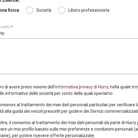
 Cliente:
ona fisica
Società
Libero professionista
prodotto
*
te
ro di avere preso visione dell’
informativa privacy di Hurry
, nella quale tro
alle informative delle società per conto delle quali operiamo
consenso al trattamento dei miei dati personali particolari per verificare 
tà alla guida dei veicoli prescelti per godere dei Servizi commercializzati
oltre, il consenso al trattamento dei miei dati personali da parte di Hurry
are un mio profilo basato sulle mie preferenze e condizioni personali (
iarie), per potere ricevere offerte personalizzate.