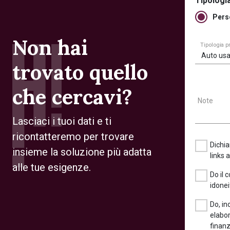
Tipologia
Pers
Non hai
Tipologia 
Auto usa
trovato quello
che cercavi?
Note
Lasciaci i tuoi dati e ti
ricontatteremo per trovare
Dichia
insieme la soluzione più adatta
links 
alle tue esigenze.
Do il 
idonei
Do, in
elabor
finanz