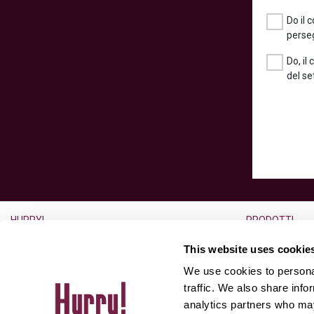
Do il 
perseg
Do, il
del se
HURRY!
PRODOTTI
L’azienda
Noleggio a lun
This website uses cookie
Lavora con noi
Noleggio usato
We use cookies to personal
Ufficio Stampa
Auto usate
traffic. We also share info
analytics partners who may
Partner
Aste for Dealer