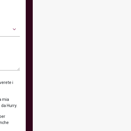
verete i
la mia
 da Hurry.
 per
anche