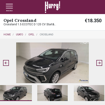
MENU
Opel Crossland
€18.350
NLT PRIVATI
NLT USATO PRIVATI
NLT NUOVO
Crossland 1.5 ECOTEC D 120 CV Start&Stop aut. Elegance
HOME
USATO
OPEL
CROSSLAND
NLT AZIENDE - P.IVA
NLT USATO AZIENDE - P. IVA
NLT USATO
AUTO USATE
FINANZIAMENTO
VALUTA E VENDI