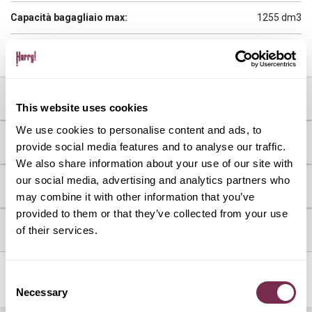
Capacità bagagliaio max:
1255 dm3
Capacità bagagliaio min:
410 dm3
MOTORE & CONSUMI
This website uses cookies
We use cookies to personalise content and ads, to
DOTAZIONI & OPTIONAL
provide social media features and to analyse our traffic.
We also share information about your use of our site with
our social media, advertising and analytics partners who
COME FUNZIONA
may combine it with other information that you’ve
provided to them or that they’ve collected from your use
of their services.
DOVE SI TROVA L'AUTO
Servizi inclusi
Consent
Necessary
Selection