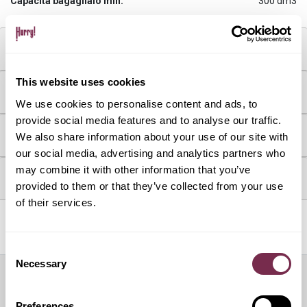
Capacità bagagliaio min:
300 dm3
MOTORE & CONSUMI
This website uses cookies
DOTAZIONI & OPTIONAL
We use cookies to personalise content and ads, to
provide social media features and to analyse our traffic.
COME FUNZIONA
We also share information about your use of our site with
our social media, advertising and analytics partners who
may combine it with other information that you’ve
DOVE SI TROVA L'AUTO
provided to them or that they’ve collected from your use
of their services.
Servizi inclusi
Consent
Necessary
Selection
Servizi aggiuntivi
Preferences