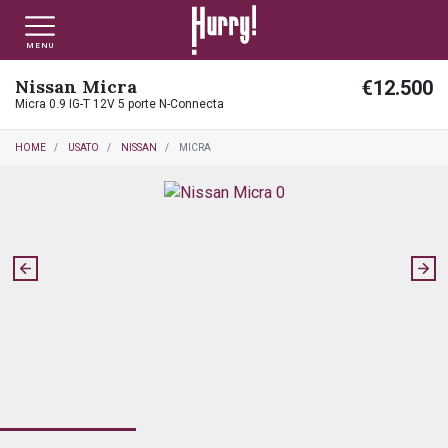
MENU
Nissan Micra
€12.500
NLT PRIVATI
NLT USATO PRIVATI
NLT NUOVO
Micra 0.9 IG-T 12V 5 porte N-Connecta
HOME
USATO
NISSAN
MICRA
NLT AZIENDE - P.IVA
NLT USATO AZIENDE - P. IVA
NLT USATO
AUTO USATE
FINANZIAMENTO
VALUTA E VENDI