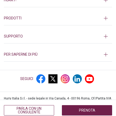
PRODOTTI
SUPPORTO
PER SAPERNE DI PIÙ
SEGUICI
Hurry Italia S.r.l. - sede legale in Via Canada, 4 - 00196 Roma, CF/Partita IVA
12552361003, iscritta al REA di Roma n.1382839 © Hurry!
2026
PARLA CON UN
PRENOTA
CONSULENTE
PRIVACY
COOKIES
PRIVACY CALL CENTER