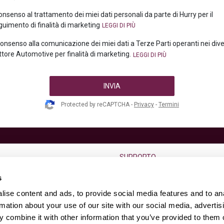
consenso al trattamento dei miei dati personali da parte di Hurry per il
uimento di finalità di marketing
 consenso alla comunicazione dei miei dati a Terze Parti operanti nei div
ttore Automotive per finalità di marketing.
INVIA
Protected by reCAPTCHA -
Privacy
-
Termini
SUPPORTO
go termine
F.A.Q.
s
Condizioni di vendita
ise content and ads, to provide social media features and to an
Diritto di reso dell’usato
rmation about your use of our site with our social media, advertis
 combine it with other information that you’ve provided to them o
s
Contatti