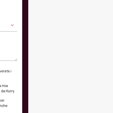
verete i
la mia
 da Hurry.
 per
anche