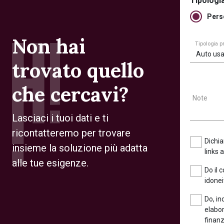
Tipologia
Pers
Non hai
Tipologia 
Auto usa
trovato quello
che cercavi?
Note
Lasciaci i tuoi dati e ti
ricontatteremo per trovare
Dichia
insieme la soluzione più adatta
links 
alle tue esigenze.
Do il 
idonei
Do, in
elabor
finanz