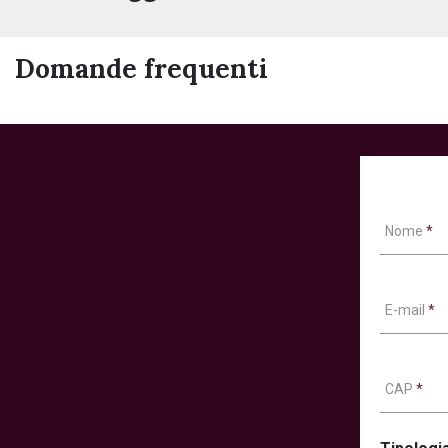
Domande frequenti
Nome
*
E-mail
*
CAP
*