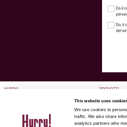
Do il 
perseg
Do, il
del se
HURRY!
PRODOTTI
L’azienda
Noleggio a lun
This website uses cookie
Lavora con noi
Noleggio usato
We use cookies to personal
Ufficio Stampa
Auto usate
traffic. We also share info
analytics partners who may
Partner
Aste for Dealer