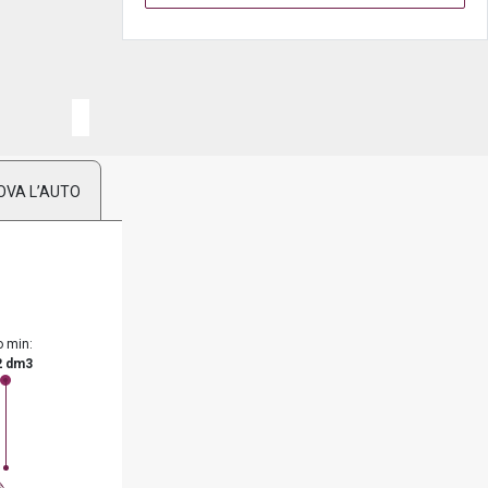
OVA L’AUTO
o min:
2 dm3