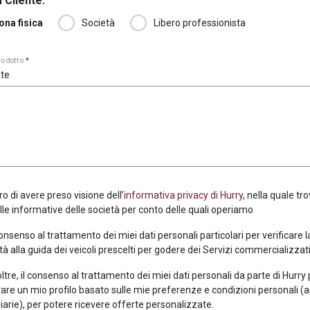
 Cliente:
ona fisica
Società
Libero professionista
prodotto
*
te
ro di avere preso visione dell’
informativa privacy di Hurry
, nella quale tro
alle informative delle società per conto delle quali operiamo
consenso al trattamento dei miei dati personali particolari per verificare 
tà alla guida dei veicoli prescelti per godere dei Servizi commercializzati
oltre, il consenso al trattamento dei miei dati personali da parte di Hurry
are un mio profilo basato sulle mie preferenze e condizioni personali (
iarie), per potere ricevere offerte personalizzate.