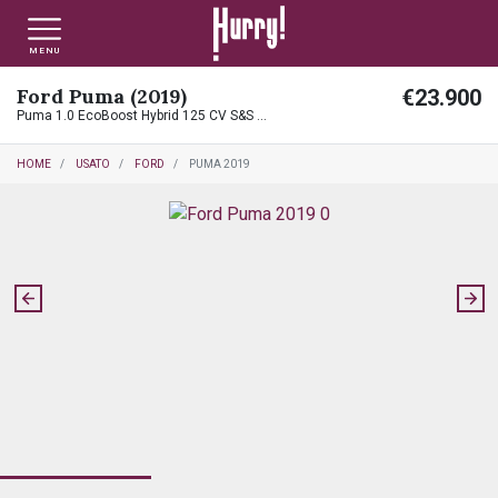
MENU
Ford Puma (2019)
€23.900
NLT PRIVATI
NLT USATO PRIVATI
NLT NUOVO
Puma 1.0 EcoBoost Hybrid 125 CV S&S Titanium X
HOME
USATO
FORD
PUMA 2019
NLT AZIENDE - P.IVA
NLT USATO AZIENDE - P. IVA
NLT USATO
AUTO USATE
FINANZIAMENTO
VALUTA E VENDI