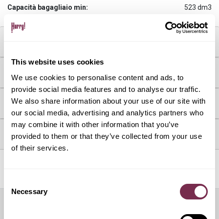
Capacità bagagliaio min:
523 dm3
MOTORE & CONSUMI
This website uses cookies
DOTAZIONI & OPTIONAL
We use cookies to personalise content and ads, to
provide social media features and to analyse our traffic.
We also share information about your use of our site with
COME FUNZIONA
our social media, advertising and analytics partners who
may combine it with other information that you’ve
DOVE SI TROVA L'AUTO
provided to them or that they’ve collected from your use
of their services.
Servizi inclusi
Consent
Necessary
Selection