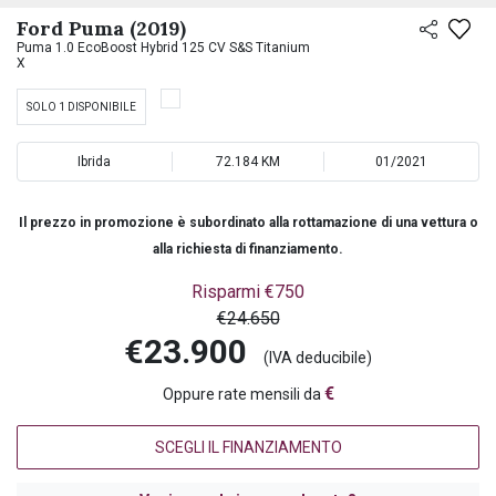
PREASSEGNAZIONE
Ford Puma (2019)
Puma 1.0 EcoBoost Hybrid 125 CV S&S Titanium
X
SOLO 1 DISPONIBILE
Ibrida
72.184 KM
01/2021
Il prezzo in promozione è subordinato alla rottamazione di una vettura o
alla richiesta di finanziamento.
Risparmi €750
€24.650
€23.900
(IVA deducibile)
€
Oppure rate mensili da
SCEGLI IL FINANZIAMENTO