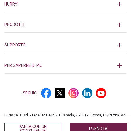
HURRY!
PRODOTTI
SUPPORTO
PER SAPERNE DI PIÙ
SEGUICI
Hurry Italia S.r.l. - sede legale in Via Canada, 4 - 00196 Roma, CF/Partita IVA
12552361003, iscritta al REA di Roma n.1382839 © Hurry!
2026
PARLA CON UN
PRENOTA
CONSULENTE
PRIVACY
COOKIES
PRIVACY CALL CENTER