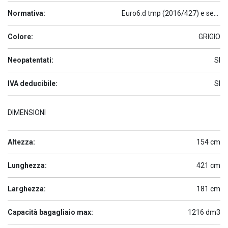
Normativa:
Euro6.d tmp (2016/427) e seguenti
Colore:
GRIGIO
Neopatentati:
SI
IVA deducibile:
SI
DIMENSIONI
Altezza:
154 cm
Lunghezza:
421 cm
Larghezza:
181 cm
Capacità bagagliaio max:
1216 dm3