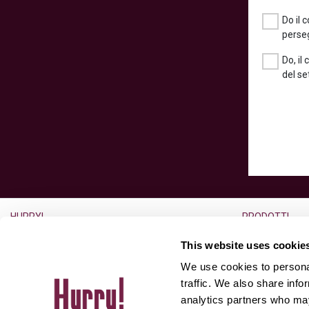
Do il 
perseg
Do, il
del se
HURRY!
PRODOTTI
L’azienda
Noleggio a lun
This website uses cookie
Lavora con noi
Noleggio usato
We use cookies to personal
Ufficio Stampa
Auto usate
traffic. We also share info
analytics partners who may
Partner
Aste for Dealer