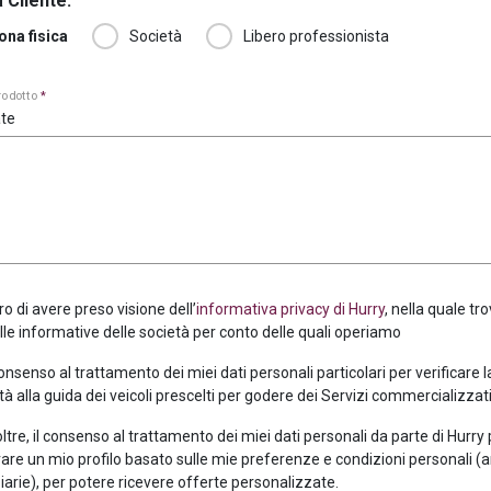
 Cliente:
ona fisica
Società
Libero professionista
prodotto
*
te
ro di avere preso visione dell’
informativa privacy di Hurry
, nella quale tro
alle informative delle società per conto delle quali operiamo
consenso al trattamento dei miei dati personali particolari per verificare 
tà alla guida dei veicoli prescelti per godere dei Servizi commercializzati
oltre, il consenso al trattamento dei miei dati personali da parte di Hurry
are un mio profilo basato sulle mie preferenze e condizioni personali (
iarie), per potere ricevere offerte personalizzate.