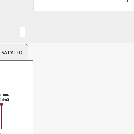
OVA L’AUTO
o min:
5 dm3