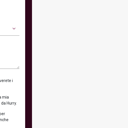
verete i
la mia
 da Hurry.
 per
anche