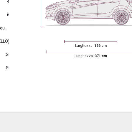
4
6
Euro6.d tmp (2016/427) e seguenti
ELLO)
Larghezza:
166 cm
SI
Lunghezza:
371 cm
SI