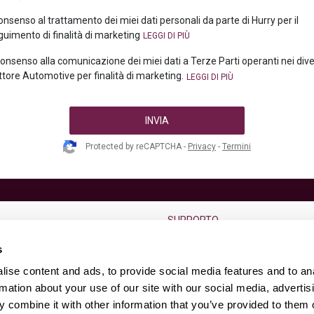
consenso al trattamento dei miei dati personali da parte di Hurry per il
uimento di finalità di marketing
 consenso alla comunicazione dei miei dati a Terze Parti operanti nei div
ttore Automotive per finalità di marketing.
INVIA
Protected by reCAPTCHA -
Privacy
-
Termini
SUPPORTO
go termine
F.A.Q.
s
Condizioni di vendita
ise content and ads, to provide social media features and to an
Diritto di reso dell’usato
rmation about your use of our site with our social media, advertis
 combine it with other information that you’ve provided to them o
s
Contatti