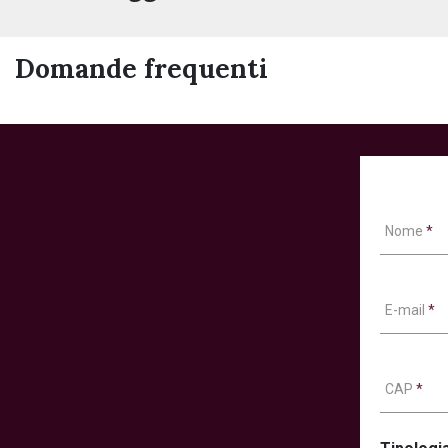
Domande frequenti
Nome
*
E-mail
*
CAP
*