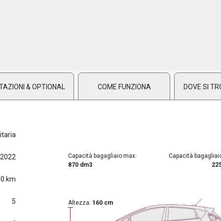
TAZIONI & OPTIONAL
COME FUNZIONA
DOVE SI TR
litaria
Capacità bagagliaio max:
Capacità bagagliai
/2022
870 dm3
22
0 km
5
Altezza:
160 cm