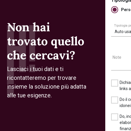
Tipologia
Pers
Non hai
Tipologia 
Auto usa
trovato quello
che cercavi?
Note
Lasciaci i tuoi dati e ti
ricontatteremo per trovare
Dichia
insieme la soluzione più adatta
links 
alle tue esigenze.
Do il 
idonei
Do, in
elabor
finanz