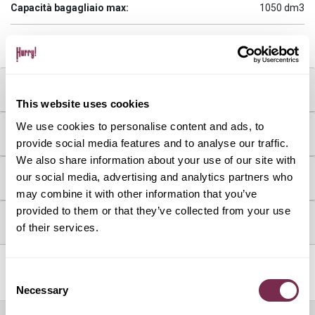
Capacità bagagliaio max:
1050 dm3
Capacità bagagliaio min:
350 dm3
MOTORE & CONSUMI
This website uses cookies
We use cookies to personalise content and ads, to
DOTAZIONI & OPTIONAL
provide social media features and to analyse our traffic.
We also share information about your use of our site with
our social media, advertising and analytics partners who
COME FUNZIONA
may combine it with other information that you’ve
provided to them or that they’ve collected from your use
DOVE SI TROVA L'AUTO
of their services.
Servizi inclusi
Consent
Necessary
Selection