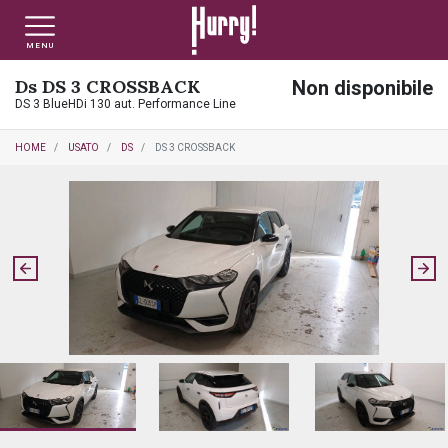
MENU
Ds DS 3 CROSSBACK
Non disponibile
NLT PRIVATI
NLT USATO PRIVATI
NLT NUOVO
DS 3 BlueHDi 130 aut. Performance Line
HOME
USATO
DS
DS 3 CROSSBACK
NLT AZIENDE - P.IVA
NLT USATO AZIENDE - P. IVA
NLT USATO
AUTO USATE
FINANZIAMENTO
VALUTA E VENDI