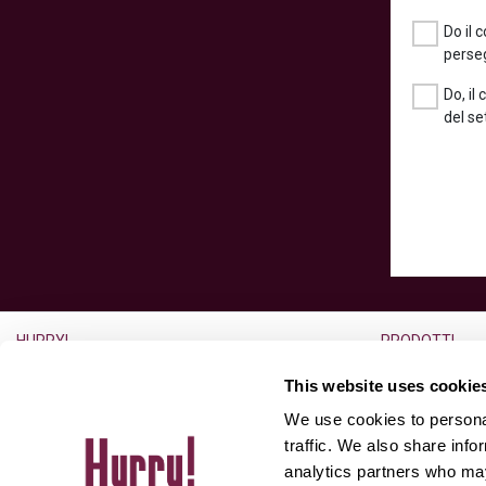
Do il 
perseg
Do, il
del se
HURRY!
PRODOTTI
L’azienda
Noleggio a lun
This website uses cookie
Lavora con noi
Noleggio usato
We use cookies to personal
Ufficio Stampa
Auto usate
traffic. We also share info
analytics partners who may
Partner
Aste for Dealer