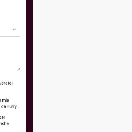
verete i
la mia
 da Hurry.
 per
anche