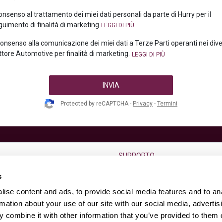
consenso al trattamento dei miei dati personali da parte di Hurry per il
uimento di finalità di marketing
 consenso alla comunicazione dei miei dati a Terze Parti operanti nei div
ttore Automotive per finalità di marketing.
INVIA
Protected by reCAPTCHA -
Privacy
-
Termini
SUPPORTO
go termine
F.A.Q.
s
Condizioni di vendita
ise content and ads, to provide social media features and to an
Diritto di reso dell’usato
rmation about your use of our site with our social media, advertis
 combine it with other information that you’ve provided to them o
s
Contatti