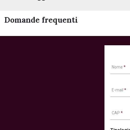
Domande frequenti
Nome
*
E-mail
*
CAP
*