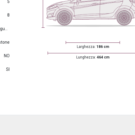
5
8
Euro6.d tmp (2016/427) e seguenti
rstone
Larghezza:
186 cm
NO
Lunghezza:
464 cm
SI