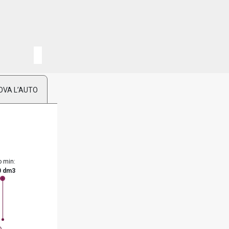
OVA L’AUTO
o min:
0 dm3