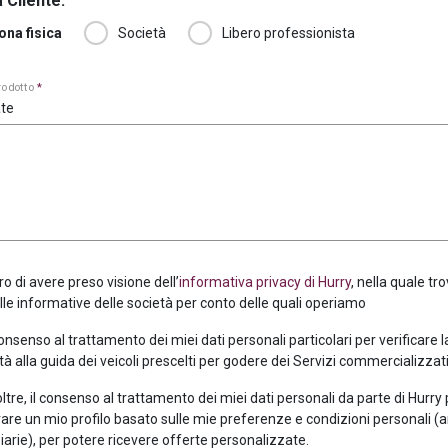
 Cliente:
ona fisica
Società
Libero professionista
prodotto
*
te
ro di avere preso visione dell’
informativa privacy di Hurry
, nella quale tro
alle informative delle società per conto delle quali operiamo
consenso al trattamento dei miei dati personali particolari per verificare 
tà alla guida dei veicoli prescelti per godere dei Servizi commercializzati
oltre, il consenso al trattamento dei miei dati personali da parte di Hurry
are un mio profilo basato sulle mie preferenze e condizioni personali (
iarie), per potere ricevere offerte personalizzate.