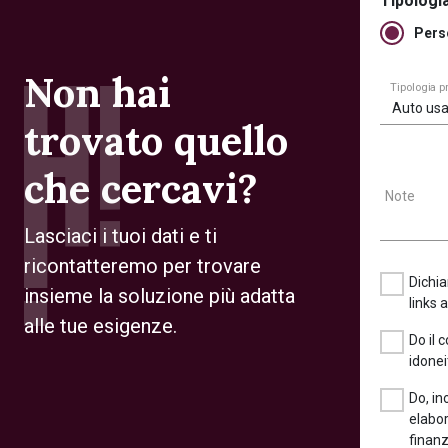
Tipologia
Pers
Non hai
Tipologia 
Auto usa
trovato quello
che cercavi?
Note
Lasciaci i tuoi dati e ti
ricontatteremo per trovare
Dichia
insieme la soluzione più adatta
links 
alle tue esigenze.
Do il 
idonei
Do, in
elabor
finanz