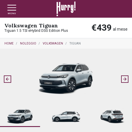
MENU
Volkswagen Tiguan
€439
NLT PRIVATI
NLT USATO PRIVATI
NLT NUOVO
al mese
Tiguan 1.5 TSI eHybrid DSG Edition Plus
HOME
NOLEGGIO
VOLKSWAGEN
TIGUAN
NLT AZIENDE - P.IVA
NLT USATO AZIENDE - P. IVA
NLT USATO
AUTO USATE
FINANZIAMENTO
VALUTA E VENDI