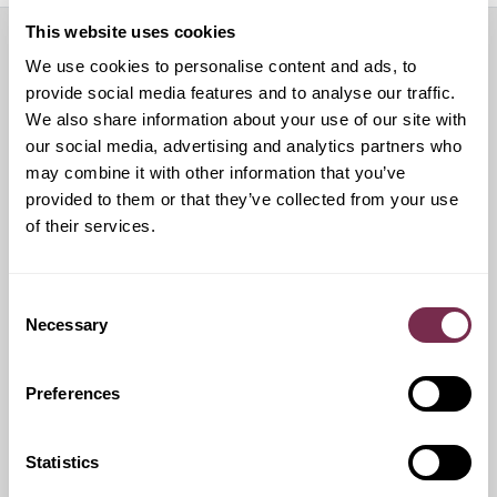
This website uses cookies
We use cookies to personalise content and ads, to
Servizi aggiuntivi
provide social media features and to analyse our traffic.
We also share information about your use of our site with
our social media, advertising and analytics partners who
may combine it with other information that you’ve
Ritiro Usato
provided to them or that they’ve collected from your use
of their services.
I nostri esperti ti forniranno una valutazione gratuita della
tua auto
Consent
Necessary
Selection
Pneumatici invernali
Preferences
Durante i mesi invernali potrai equipaggiare la tua vettura
anche con pneumatici termici (se montabili sui cerchi in
Statistics
dotazione), o in alternativa, qualora fosse possibile, con