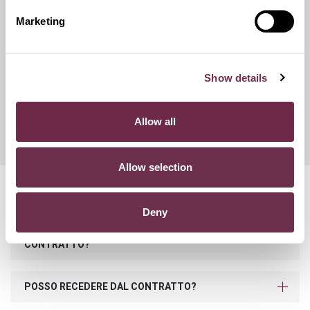
catene da neve.
Marketing
Franchigie ridotte
Show details
Questo servizio ti offre la possibilità di scegliere tra diverse
opzioni di contributo danni, variando conseguentemente
Allow all
l'importo del canone mensile di noleggio.
Allow selection
Domande frequenti
Deny
COSA SUCCEDE SE SUPERO I KM PREVISTI NEL
CONTRATTO?
POSSO RECEDERE DAL CONTRATTO?