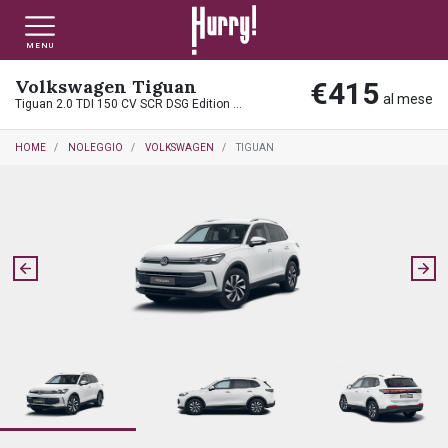
MENU
Volkswagen Tiguan
€415
NLT PRIVATI
NLT USATO PRIVATI
NLT NUOVO
al mese
Tiguan 2.0 TDI 150 CV SCR DSG Edition Plus
HOME
NOLEGGIO
VOLKSWAGEN
TIGUAN
NLT AZIENDE - P.IVA
NLT USATO AZIENDE - P. IVA
NLT USATO
AUTO USATE
FINANZIAMENTO
VALUTA E VENDI