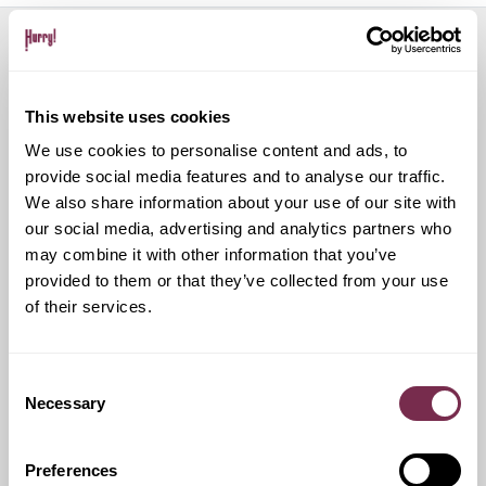
Servizi aggiuntivi
This website uses cookies
We use cookies to personalise content and ads, to
Ritiro Usato
provide social media features and to analyse our traffic.
We also share information about your use of our site with
our social media, advertising and analytics partners who
I nostri esperti ti forniranno una valutazione gratuita della
tua auto
may combine it with other information that you’ve
provided to them or that they’ve collected from your use
of their services.
Pneumatici invernali
Consent
Necessary
Selection
Durante i mesi invernali potrai equipaggiare la tua vettura
anche con pneumatici termici (se montabili sui cerchi in
dotazione), o in alternativa, qualora fosse possibile, con
Preferences