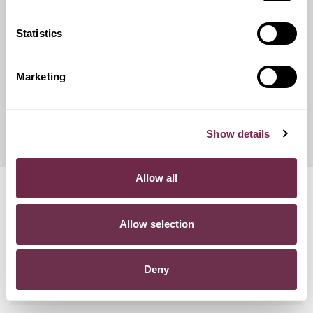
catene da neve.
Statistics
Franchigie ridotte
Marketing
Questo servizio ti offre la possibilità di scegliere tra diverse
opzioni di contributo danni, variando conseguentemente
l'importo del canone mensile di noleggio.
Show details
Allow all
Domande frequenti
Allow selection
POSSO RECEDERE DAL CONTRATTO?
Deny
COSA SUCCEDE SE SUPERO I KM PREVISTI NEL
CONTRATTO?