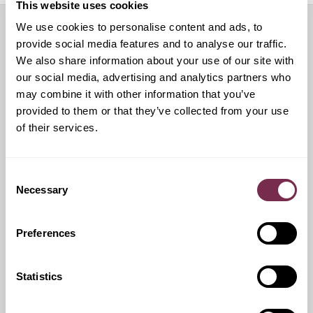
This website uses cookies
We use cookies to personalise content and ads, to
Servizi aggiuntivi
provide social media features and to analyse our traffic.
We also share information about your use of our site with
our social media, advertising and analytics partners who
may combine it with other information that you’ve
provided to them or that they’ve collected from your use
Pneumatici invernali
of their services.
Durante i mesi invernali potrai equipaggiare la tua vettura
anche con pneumatici termici.
Consent
Necessary
Selection
Ritiro Usato
Preferences
I nostri esperti ti forniranno una valutazione gratuita della
tua auto
Statistics