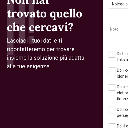
Noleggio
trovato quello
che cercavi?
Note
Lasciaci i tuoi dati e ti
ricontatteremo per trovare
Dichia
insieme la soluzione più adatta
links 
alle tue esigenze.
Do il 
idonei
Do, in
elabor
finanz
Do il 
perseg
Do, il