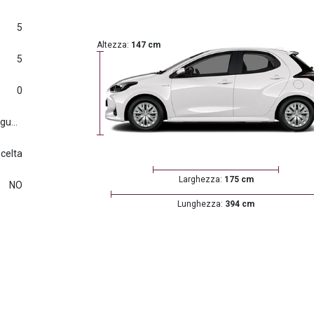
5
Altezza:
147 cm
5
0
Euro6.d tmp (2016/427) e seguenti
scelta
Larghezza:
175 cm
NO
Lunghezza:
394 cm