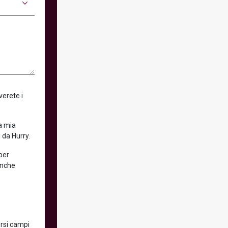
verete i
la mia
 da Hurry.
 per
anche
ersi campi