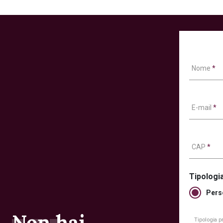
Nome
*
E-mail
*
CAP
*
Tipologia
Pers
Non hai
Tipologia 