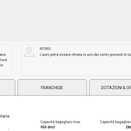
RITIRO
mane
L’auto potrà essere ritirata in uno dei centri presenti in tut
ttura
 in
I
FRANCHIGIE
DOTAZIONI & O
litaria
Capacità bagagliaio max:
Capacità bagagliai
950 dm3
28
-