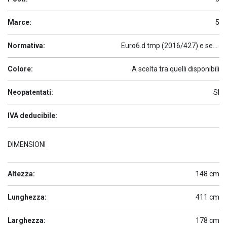
Marce:
5
Normativa:
Euro6.d tmp (2016/427) e seguenti
Colore:
A scelta tra quelli disponibili
Neopatentati:
SI
IVA deducibile:
DIMENSIONI
Altezza:
148 cm
Lunghezza:
411 cm
Larghezza:
178 cm