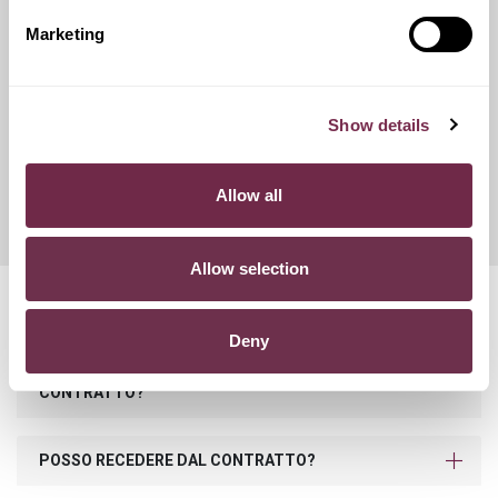
catene da neve.
Marketing
Franchigie ridotte
Show details
Questo servizio ti offre la possibilità di scegliere tra diverse
opzioni di contributo danni, variando conseguentemente
Allow all
l'importo del canone mensile di noleggio.
Allow selection
Domande frequenti
Deny
COSA SUCCEDE SE SUPERO I KM PREVISTI NEL
CONTRATTO?
POSSO RECEDERE DAL CONTRATTO?