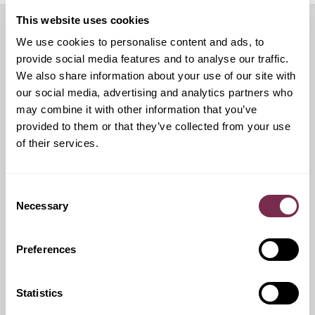
This website uses cookies
We use cookies to personalise content and ads, to
Servizi aggiuntivi
provide social media features and to analyse our traffic.
We also share information about your use of our site with
our social media, advertising and analytics partners who
may combine it with other information that you’ve
Ritiro Usato
provided to them or that they’ve collected from your use
of their services.
I nostri esperti ti forniranno una valutazione gratuita della
tua auto
Consent
Necessary
Selection
Pneumatici invernali
Preferences
Durante i mesi invernali potrai equipaggiare la tua vettura
anche con pneumatici termici (se montabili sui cerchi in
Statistics
dotazione), o in alternativa, qualora fosse possibile, con