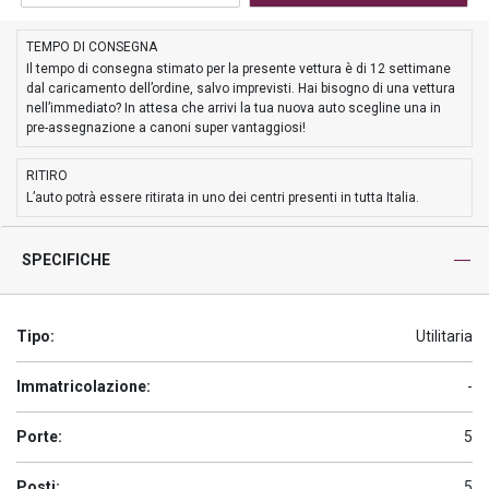
TEMPO DI CONSEGNA
Il tempo di consegna stimato per la presente vettura è di 12 settimane
dal caricamento dell’ordine, salvo imprevisti. Hai bisogno di una vettura
nell’immediato? In attesa che arrivi la tua nuova auto scegline una in
pre-assegnazione a canoni super vantaggiosi!
RITIRO
L’auto potrà essere ritirata in uno dei centri presenti in tutta Italia.
SPECIFICHE
Tipo:
Utilitaria
Immatricolazione:
-
Porte:
5
Posti:
5